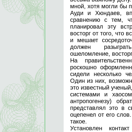
мной, хотя могли бы п
Ауди и Хюндаев, вп
сравнению с тем, ч
планировал эту вст
восторг от того, что 
и мешает сосредото
должен разыграт
ошеломление, восторг
На правительстве
роскошно оформленн
сидели несколько ч
Один из них, возможно
это известный учены
системами и хаосом
антропогенезу) обр
представлял это в с
оцепенел от его слов
такое.
Установлен контак