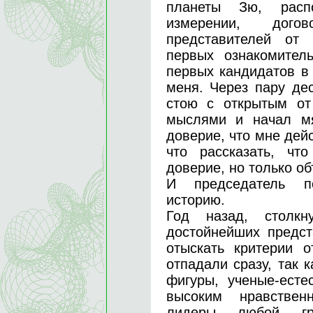
планеты Зю, расп
измерении, дого
представителей от
первых ознакомител
первых кандидатов в
меня. Через пару дес
стою с открытым от
мыслями и начал мя
доверие, что мне дейс
что рассказать, ч
доверие, но только о
И председатель п
историю.
Год назад, столк
достойнейших предс
отыскать критерии 
отпадали сразу, так 
фигуры, ученые-есте
высоким нравствен
лидеры любой г