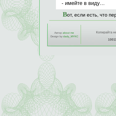
- имейте в виду…
В
от, если есть, что пе
Kопирайта не
Автор
about me
Design by
dady_MYKC
1001