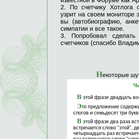
известной в Форуме как Ap
2. По счетчику Хотлога 
узрит на своем мониторе 
вы (автобиографию, анке
симпатии и все такое.
3. Попробовал сделать
счетчиков (спасибо Владим
Н
екоторые шу
Чи
В
этой фразе двадцать во
Э
то предложение содержи
слогов и семьдесят три букв
В
этой фразе два раза вст
встречается слово "этой", д
четырнадцать раз встречает
раз встречается слово "слов