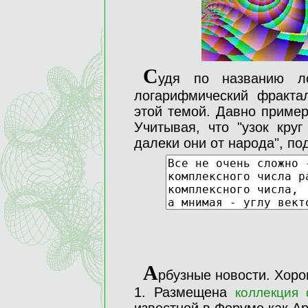
С
удя по названию 
логарифмический фракта
этой темой. Давно пример
Учитывая, что "узок круг
далеки они от народа", по
А
рбузные новости. Хорош
1. Размещена
коллекция 