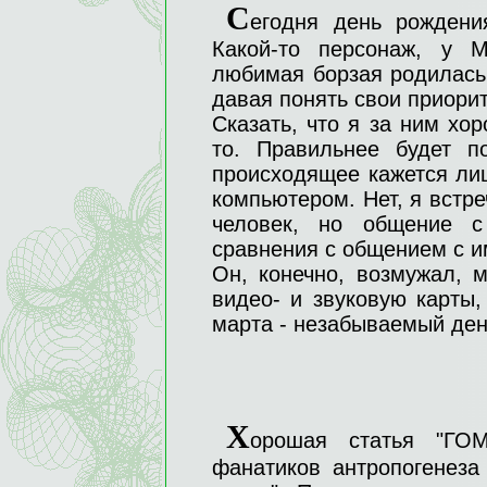
С
егодня день рождени
Какой-то персонаж, у М
любимая борзая родилась т
давая понять свои приорите
Сказать, что я за ним хо
то. Правильнее будет п
происходящее кажется лиш
компьютером. Нет, я встр
человек, но общение с
сравнения с общением с 
Он, конечно, возмужал, 
видео- и звуковую карты,
марта - незабываемый ден
Х
орошая статья "
фанатиков антропогенеза