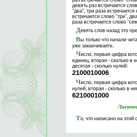
девять раз встречается слов
"два", три раза встречается
встречается слово "три", дв
раза встречается слово "сем
Д
евять слов назад это пр
В
ы только что начали чит
уже заканчиваете.
Ч
исло, первая цифра кото
единиц, вторая - сколько в не
десятая - сколько нулей:
2100010006
Ч
исло, первая цифра кото
нулей, вторая - сколько в нем
6210001000
Логиче
Т
о, что написано на этой