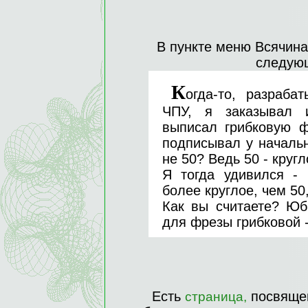
В пункте меню Всячина
следую
К
огда-то, разраба
ЧПУ, я заказывал 
выписал грибковую ф
подписывал у началь
не 50? Ведь 50 - кругл
Я тогда удивился - 
более круглое, чем 50
Как вы считаете? Юб
для фрезы грибковой -
Есть
посвящен
страница,