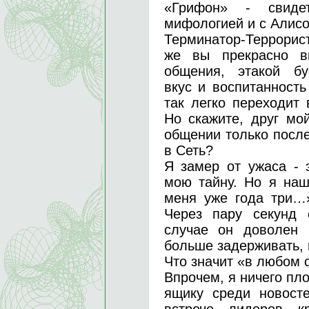
«Грифон» - свиде
мифологией и с Алисо
Терминатор-Террорис
же вы прекрасно в
общения, этакой бу
вкус и воспитанность
так легко переходит 
Но скажите, друг мо
общении только после
в Сеть?
Я замер от ужаса - 
мою тайну. Но я наш
меня уже года три…»
Через пару секунд 
случае он доволен 
больше задерживать, 
Что значит «в любом 
Впрочем, я ничего пло
ящику среди новост