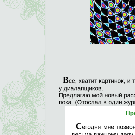
В
се, хватит картинок, и 
у диалапщиков.
Предлагаю мой новый расс
пока. (Отослал в один жур
Пре
С
егодня мне позво
весьма важному делу.