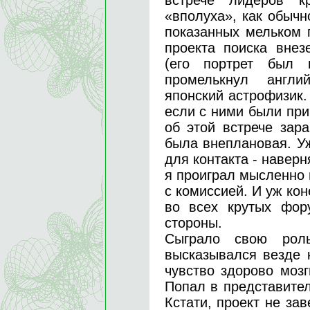
встрече лидеров к
«вполуха», как обычн
показанных мельком 
проекта поиска вне
(его портрет был 
промелькнул англ
японский астрофизик
если с ними были при
об этой встрече зар
была внеплановая. Уж
для контакта - наверн
я проиграл мысленно в
с комиссией. И уж кон
во всех крутых фор
стороны.
Сыграло свою рол
высказывался везде 
чувство здорово мозг
Попал в представител
Кстати, проект не зав