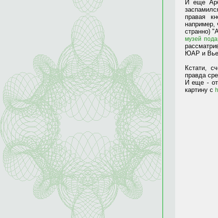
И еще А
р
заспамилс
правая кн
например, 
странно) "
музей под
рассматри
ЮАР и Вье
Кстати, с
правда сре
И еще - о
картину с
h