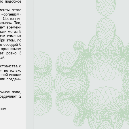
то подобное
менты этого
 «организм»
. Состояния
измов». Так,
ент времени
Если же из 8
изм изменит
При этом, по
о соседей 0
 организмом
ует ровно 3
эй.
странства с
, но только
елей искали
ыли созданы
очное поле,
пределяют 2
жном