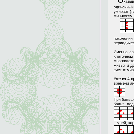
О
казыв
одиночный
умирает (т
мы можем п
поколении
периодичес
Именно св
клеточном
многоклет
живых и до
счет отмир
Уже из 4 о
времени ан
При больш
бадья, лод
...улей, к