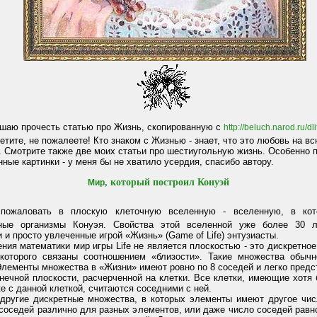
шаю прочесть статью про Жизнь, скопированную с
http://beluch.narod.ru/dl
сетите, не пожалеете! Кто знаком с Жизнью - знает, что это любовь на в
. Смотрите также две моих статьи про шестиугольную жизнь. Особенно 
ные картинки - у меня бы не хватило усердия, спасибо автору.
, который построил Конуэй
Мир
 пожаловать в плоскую клеточную вселенную - вселенную, в кот
ные организмы Конуэя. Свойства этой вселенной уже более 30 л
 и просто увлеченные игрой «Жизнь» (Game of Life) энтузиасты.
ения математики мир игры Life не является плоскостью - это дискретно
которого связаны соотношением «близости». Такие множества обыч
лементы множества в «Жизни» имеют ровно по 8 соседей и легко предс
нечной плоскости, расчерченной на клетки. Все клетки, имеющие хотя 
е с данной клеткой, считаются соседними с ней.
другие дискретные множества, в которых элементы имеют другое чис
соседей различно для разных элементов, или даже число соседей равно