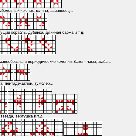
рыболовный крючок, шляпа, авианосец...
онущий корабль, дубинка, длинная баржа и т.д.
азнообразны и периодические колонии: бакен, часы, жаба…
ка, пентадекатлон, тумблер...
 звезда, вертушка и т.д.