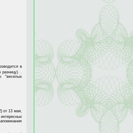
озводится в
 разницу). .
о "веселых
) от 13 мая,
 интересных
запоминания