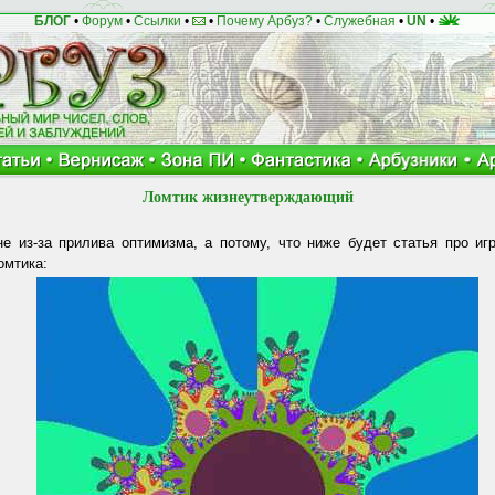
БЛОГ
•
Форум
•
Ссылки
•
•
Почему Арбуз?
•
Служебная
•
UN
•
Ломтик жизнеутверждающий
не из-за прилива оптимизма, а потому, что ниже будет статья про иг
омтика: