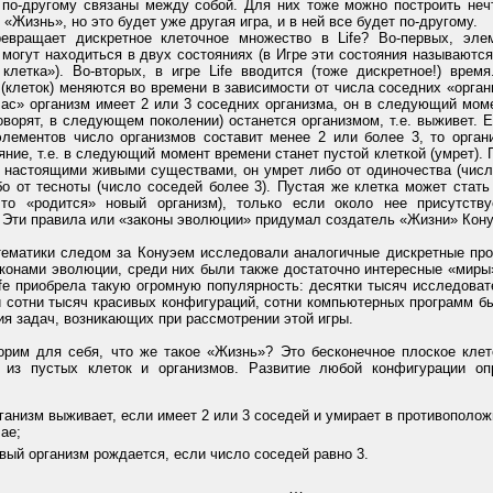
 по-другому связаны между собой. Для них тоже можно построить неч
 «Жизнь», но это будет уже другая игра, и в ней все будет по-другому.
евращает дискретное клеточное множество в Life? Во-первых, эле
могут находиться в двух состояниях (в Игре эти состояния называются
клетка»). Во-вторых, в игре Life вводится (тоже дискретное!) время
(клеток) меняются во времени в зависимости от числа соседних «орган
час» организм имеет 2 или 3 соседних организма, он в следующий мом
говорят, в следующем поколении) останется организмом, т.е. выживет. 
элементов число организмов составит менее 2 или более 3, то орган
яние, т.е. в следующий момент времени станет пустой клеткой (умрет). 
с настоящими живыми существами, он умрет либо от одиночества (числ
бо от тесноты (число соседей более 3). Пустая же клетка может стать
 что «родится» новый организм), только если около нее присутств
 Эти правила или «законы эволюции» придумал создатель «Жизни» Кону
тематики следом за Конуэем исследовали аналогичные дискретные про
конами эволюции, среди них были также достаточно интересные «миры»
fe приобрела такую огромную популярность: десятки тысяч исследоват
и сотни тысяч красивых конфигураций, сотни компьютерных программ б
я задач, возникающих при рассмотрении этой игры.
торим для себя, что же такое «Жизнь»? Это бесконечное плоское клет
 из пустых клеток и организмов. Развитие любой конфигурации о
ганизм выживает, если имеет 2 или 3 соседей и умирает в противополо
ае;
вый организм рождается, если число соседей равно 3.