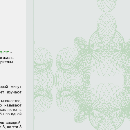
-
ife.htm
сю жизнь
приятны
орой живут
ет изучают
е множество,
но называют
тавляются в
бы по одной
ло соседей,
 8, но эти 8