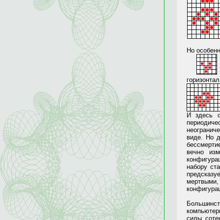
Но особенн
горизонтал
И здесь с
периодич
неогранич
виде. Но 
бессмерти
вечно из
конфигура
набору ст
предсказу
мертвыми,
конфигурац
Большинст
компьютер
силы соте