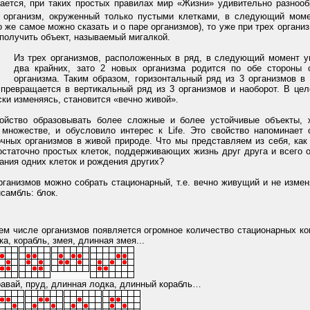
ается, при таких простых правилах мир «Жизни» удивительно разнооб
 организм, окруженный только пустыми клетками, в следующий мом
о же самое можно сказать и о паре организмов), то уже при трех органи
олучить объект, называемый мигалкой.
Из трех организмов, расположенных в ряд, в следующий момент у
два крайних, зато 2 новых организма родится по обе стороны 
организма. Таким образом, горизонтальный ряд из 3 организмов 
 превращается в вертикальный ряд из 3 организмов и наоборот. В цел
ки изменяясь, становится «вечно живой».
ойство образовывать более сложные и более устойчивые объекты,
 множестве, и обусловило интерес к Life. Это свойство напоминает 
очных организмов в живой природе. Что мы представляем из себя, как
статочно простых клеток, поддерживающих жизнь друг друга и всего о
ания одних клеток и рождения других?
рганизмов можно собрать стационарный, т.е. вечно живущий и не изме
самбль: блок.
ем числе организмов появляется огромное количество стационарных ко
ка, корабль, змея, длинная змея...
аравай, пруд, длинная лодка, длинный корабль…