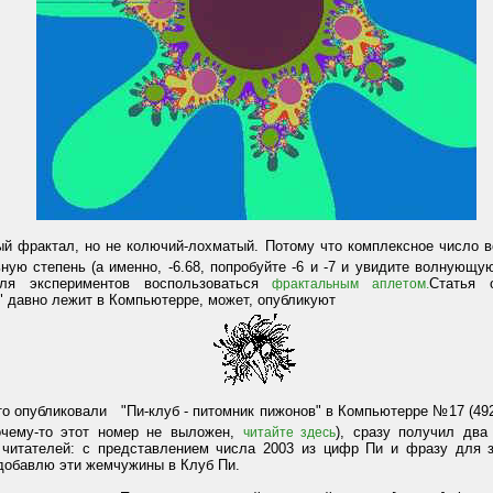
й фрактал, но не колючий-лохматый. Потому что комплексное число в
ную степень (а именно, -6.68, попробуйте -6 и -7 и увидите волнующую
ля экспериментов воспользоваться
Статья 
фрактальным аплетом.
 давно лежит в Компьютерре, может, опубликуют
то опубликовали "Пи-клуб - питомник пижонов" в Компьютерре №17 (492
очему-то этот номер не выложен,
),
сразу
получил два
читайте здесь
 читателей: с представлением числа 2003 из цифр Пи и фразу для 
добавлю эти жемчужины в Клуб Пи.