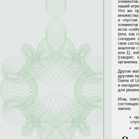
элементов
нашей игре
Что же пр
множества 
и «пустая 
элементов 
если «сей
(или, как 
соседних 
свое состо
аналогии 
или 1), ли
(говорят,
организма.
Другие ма
другими за
Game of Li
и находил
для решени
Итак, пов
состоящее
закона:
ор
случ
но