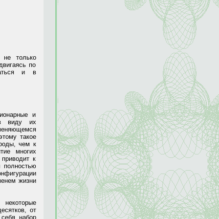
 не только
двигаясь по
гаться и в
ионарные и
 в виду их
зменяющемся
этому такое
роды, чем к
тие многих
 приводит к
я полностью
онфигурации
менем жизни
 некоторые
есятков, от
 себя набор