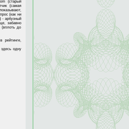
.com
(старый
тчик (самая
показывают,
прос (как ни
) - арбузный
ще, забавно
 (вплоть до
в рейтинге,
 здесь одну