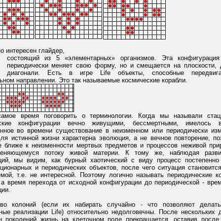
о интересен глайдер,
состоящий из 5 «элементарных» организмов. Эта конфигурация
периодически меняет свою форму, но и смещается на плоскости, 
диагонали. Есть в игре Life объекты, способные передви
ьном направлении. Это так называемые космические корабли.
амое время поговорить о терминологии. Когда мы называли стац
еские конфигурации вечно живущими, бессмертными, имелось
енное во времени существование в неизменном или периодически и
для истинной жизни характерна эволюция, а не вечное повторение, по
е ближе к неизменности мертвых предметов и процессов неживой при
меняющемуся потоку живой материи. К тому же, наблюдая разви
ций, мы видим, как бурный хаотический с виду процесс постепенно
ационарных и периодических объектов, после чего ситуация становитс
емой, т.е. не интересной. Поэтому логично называть периодические к
 а время перехода от исходной конфигурации до периодической - вре
ии.
во колоний (если их набирать случайно - что позволяют делать
ные реализации Life) относительно недолговечны. После нескольких д
н поколений жизнь на клеточном поле прекращается, оставив после