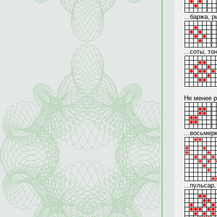
...баржа, 
...соты, т
Не менее р
...восьмер
...пульсар,