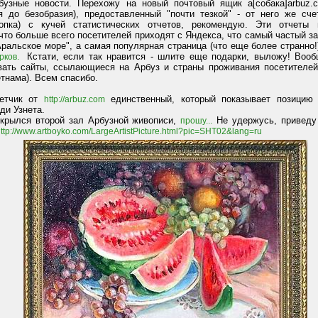
бузные новости. Перехожу на новый почтовый ящик
a[собака]arbuz
я до безобразия), предоставленный "почти тезкой" - от него же сче
опка) с кучей статистических отчетов, рекомендую. Эти отчеты 
что больше всего посетителей приходят с Яндекса, что самый частый за
Аральское море", а самая популярная страница (что еще более странно!
Кстати, если так нравится - шлите еще подарки, выложу! Вооб
арков.
вать сайты, ссылающиеся на Арбуз и страны проживания посетителей
тнама). Всем спасибо.
четчик от
единственный, который показывает позицию 
http://arbuz.com
ди Узнета.
ткрылся второй зал Арбузной живописи,
Не удержусь, приведу
прошу...
ttp://www.artboyko.com/LargeArtistPicture.html?pic=SHT02&lang=ru