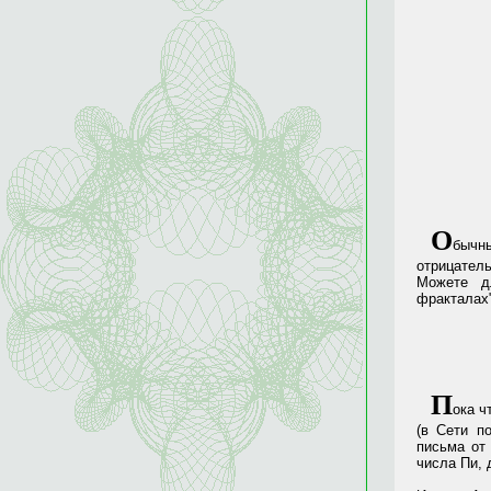
О
бычны
отрицатель
Можете д
фракталах"
П
ока ч
(в Сети п
письма от
числа Пи, 