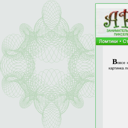
В
овсе 
картинка л