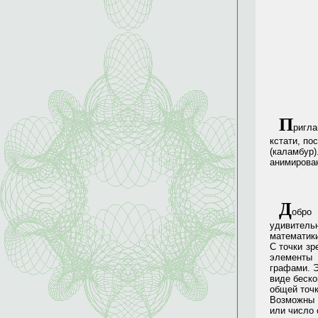
П
ригла
кстати, по
(каламбур)
анимирован
Д
обро
удивитель
математики
С точки зр
элементы 
графами. Э
виде беско
общей точк
Возможны 
или число 