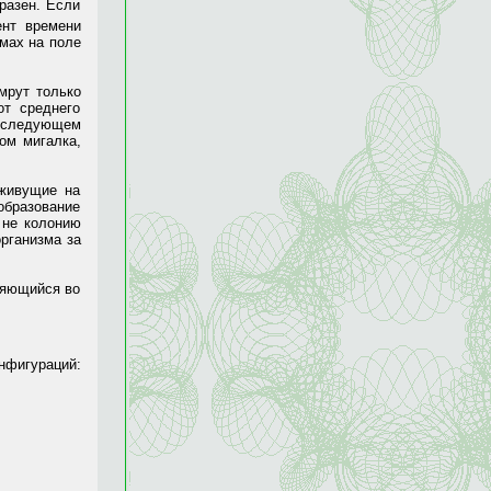
разен. Если
ент времени
змах на поле
мрут только
от среднего
в следующем
ом мигалка,
 живущие на
образование
 не колонию
рганизма за
няющийся во
нфигураций: