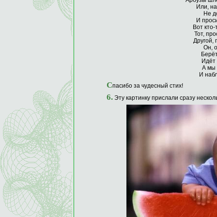
Арбузы шлё
Или, на
Не д
И проси
Вот кто-
Тот, про
Другой,
Он, 
Берёт
Идёт 
А мы
И наб
С
пасибо за чудесный стих!
6.
Эту картинку прислали сразу несколь