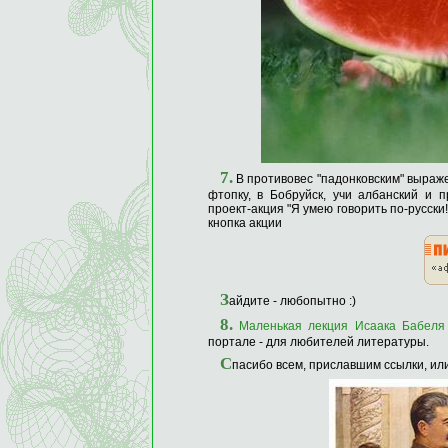
7.
В противовес "падонковским" выраже
фтопку, в Бобруйск, учи албанский и 
проект-акция "Я умею говорить по-русски
кнопка акции
З
айдите - любопытно :)
8.
Маленькая лекция Исаака Бабеля
портале - для любителей литературы.
С
пасибо всем, приславшим ссылки, или