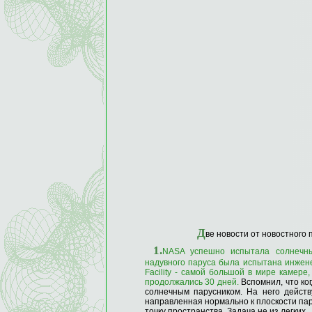
Д
ве новости от новостного
1.
NASA успешно испытала солнечны
надувного паруса была испытана инжен
Facility - самой большой в мире камер
продолжались 30 дней.
Вспомнил, что ко
солнечным парусником. На него дейст
направленная нормально к плоскости пар
точку пространства. Задача не из легких...