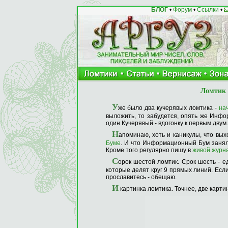
БЛОГ
•
Форум
•
Ссылки
•
Ломтик 
У
же было два кучерявых ломтика -
на
выложить, то забудется, опять же Инфо
один Кучерявый - вдогонку к первым двум.
Н
апоминаю, хоть и каникулы, что вы
Буме
. И что Информационный Бум занял п
Кроме того регулярно пишу в
живой журн
С
орок шестой ломтик. Срок шесть - е
которые делят круг 9 прямых линий. Есл
прославитесь - обещаю.
И
картинка ломтика. Точнее, две картин