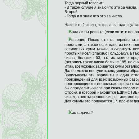
Тогда первый говорит:
- В таком случае я знаю что это за числа.
Второй:
- Тогда и я знаю что это за числа.
Назовите 2 числа, которые загадал султа
В
ряд ли вы решите (если хотите попро
Р
ешение: После ответа первого ста
простыми, а также если одно из них про
возможных сумм можно вычеркнуть все
простых чисел (спасибо Гольдбаху), а та
числа, большие 53, т.к. их можно пр
(остались также числа больше 195, но он
Итак, возможных вариантов сумм осталось 11:
Далее можно поступить следующим обра
Записываем эти варианты в один стол
произведений для всех возможных разби
повторяющиеся в нескольких строках отм
бы определить числа при своем втором от
Строка, в которой находится ЕДИНСТВЕН
чисел, а неотмеченное число - искомое п
Для суммы это получается 17, произведен
К
ак задачка?