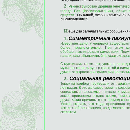
2.
Реконструирован древний генетичес
города Бат (Великобритания), объясн
существ.
Об одной, якобы избыточной зо
ли совпадение?
И
еще два замечательных сообщения
Симметричные пахну
1.
Известное дело, у человека существу
более привлекательно. При этом кр
обобщенным индексом симметрии. Получа
нашли-таки объективный показатель кра
С мужчинами та же петрушка: в период 
мужчины коррелирует с красотой и симме
думал, что красота и симметрия настольк
Социальная революци
2.
Термиты Isoptera произошли от таракан
лет назад. В это же самое время в совсе
социальные насекомые - пчелы и мура
земле произошли в одно время, причем
друга. Какие причины в тот период спос
Можно сказать, что тогда произошла «
«скелетной революции», когда множеств
скелетом.