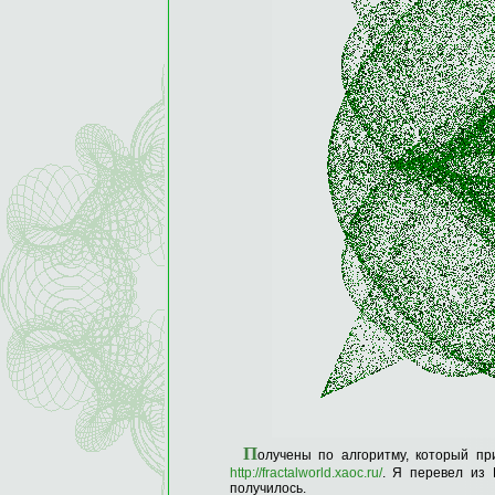
П
олучены по алгоритму, который пр
http://fractalworld.xaoc.ru/
. Я перевел из
получилось.