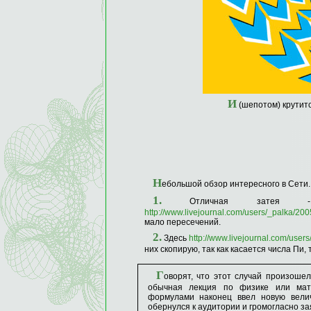
И
(шепотом) крутитс
Н
ебольшой обзор интересного в Сети.
1.
Отличная затея - "
http://www.livejournal.com/users/_palka/200
мало пересечений.
2.
Здесь
http://www.livejournal.com/user
них скопирую, так как касается числа Пи, 
Г
оворят, что этот случай произоше
обычная лекция по физике или мат
формулами наконец ввел новую велич
обернулся к аудитории и громогласно за