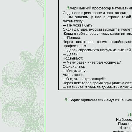
А
мериканский профессор математики 
Сидят они в ресторане и наш говорит:
--- Ты знаешь, у нас в стране тако
математику!
--- Не может быть!
Сидят дальше, русский выходит в туалет
-Когда я тебя спрошу - чему равен интег
--- Поняла.
Через некоторое время возобновля
профессором:
--- Давай спросим что-нибудь из высшей
--- Давай!
Подзывают:
--- Чему равен интеграл косинуса?
Официантка:
---Минус синус.
Американец:
---О-о, это потрясающе!!!
Через некоторое время официантка опять
--- Извините, я забыла добавить - плюс к
5.
Борис Афиногеевич Ламут из Ташке
Л
На берега
Привозя
И эти г