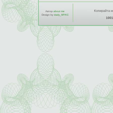
Kопирайта не
Автор
about me
Design by
dady_MYKC
1001