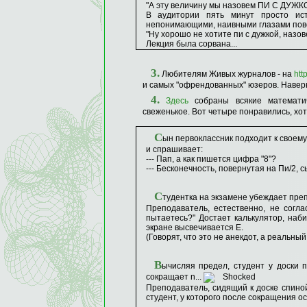
"А эту величину мы назовем ПИ С ДУЖКО
В аудитории пять минут просто ист
непонимающими, наивными глазами пове
"Ну хорошо не хотите пи с дужкой, назо
Лекция была сорвана...
3.
Любителям Живых журналов - на
http
и самых "офрендованных" юзеров. Наверн
4.
Здесь
собраны всякие математич
свеженькое. Вот четыре понравились, хотя
С
ын первоклассник подходит к своему
и спрашивает:
--- Пап, а как пишется цифра "8"?
--- Бесконечность, повернутая на Пи/2, с
С
тудентка на экзамене убеждает препо
Преподаватель, естественно, не согла
пытаетесь?" Достает калькулятор, набир
экране высвечивается Е.
(Говорят, что это не анекдот, а реальны
В
ычисляя предел, студент у доски п
сокращает n...
Преподаватель, сидящий к доске спиной
студент, у которого после сокращения ос