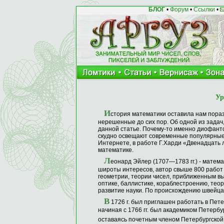
БЛОГ
•
Форум
•
Ссылки
•
Ур
И
стория математики оставила нам пораз
нерешенные до сих пор. Об одной из задач, 
данной статье. Почему-то именно диофант
скудно освещают современные популярные
Интернете, в работе Г.Харди «Двенадцать
математике.
Л
еонард Эйлер (1707—1783 гг.) - матем
широты интересов, автор свыше 800 рабо
геометрии, теории чисел, приближенным в
оптике, баллистике, кораблестроению, теор
развитие науки. По происхождению швейца
В
1726 г. был приглашен работать в Петер
начиная с 1766 гг. был академиком Петербу
оставаясь почетным членом Петербургской