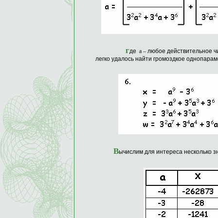
г
де
а –
любое действительное ч
легко удалось найти громоздкое однопара
В
ычислим для интереса несколько 