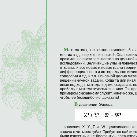
М
атематика, вне всякого сомнения, был
многих выдающихся личностей. Она возникл
практики, но оказалась настолько цельной
исследований. Величайшие умы человечества
открывали все новые и новые грани теории 
дифференциального и интегрального исчисл
топологии и т.д. и т.п. Основной целью ма
решений нужной задачи. Когда та или иная
иные подходы, методы и даже создавать н
пробелы в математических знаниях. Так пр
примером сказанному служит, конечно же, 
чтобы ее безошибочно доказать!
В
уравнении Эйлера
з
начения X , Y , Z и W целочисленные.
задача о четырех кубах. Требуется найти
были известны еще Диофанту – древнегреч