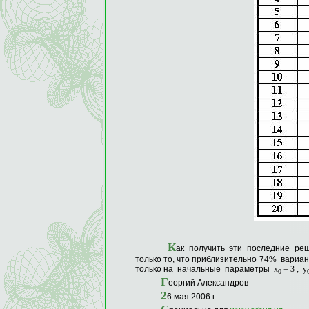
К
ак получить эти последние ре
только то, что приблизительно 74% вариа
только на начальные параметры
x
= 3 ;
y
0
Г
еоргий Александров
2
6 мая 2006 г.