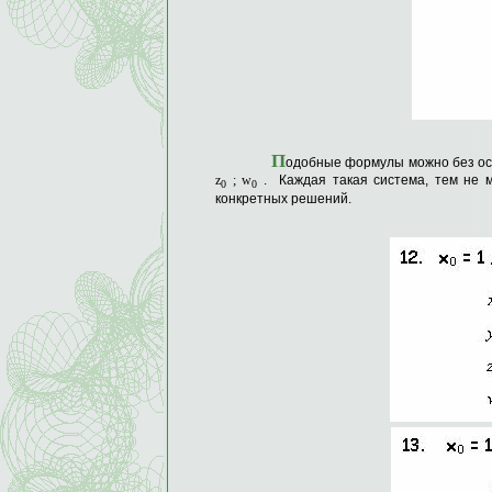
П
одобные формулы можно без ос
z
;
w
. Каждая такая система, тем не м
0
0
конкретных решений.