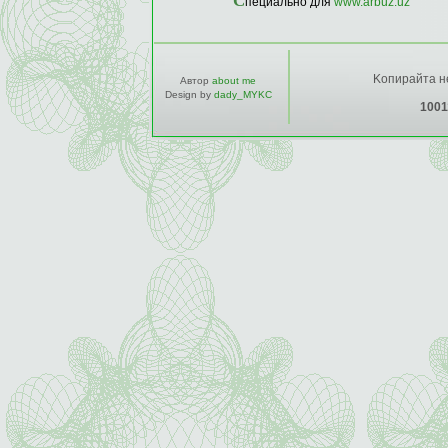
С
пециально для
www.arbuz.uz
Kопирайта не
Автор
about me
Design by
dady_MYKC
1001