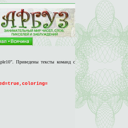
ple
10”. Приведены тексты команд с
ed=true,coloring=