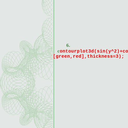
6.
contourplot3d(sin(y^2)+cos(y*x^2)+sin(x^2)+cos(x)+sin(x*y),x=-2..2,y=-3..3,filled=true,coloring=
[green,red],thickness=3);