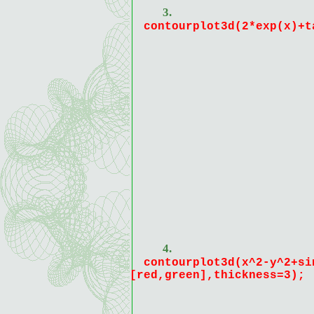
3.
contourplot3d(2*exp(x)+t
4.
contourplot3d(x^2-y^2+si
[red,green],thickness=3);