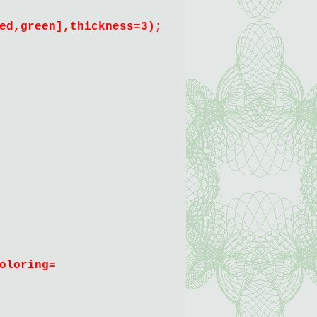
ed,green],thickness=3);
oloring=