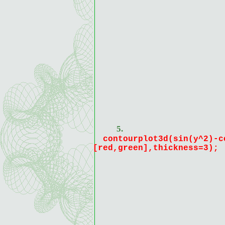
5.
contourplot3d(sin(y^2)-c
[red,green],thickness=3);