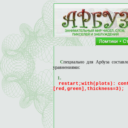
Cпециально для Арбуза составл
уравнениями:
1.
restart;with(plots):
con
[red,green],thickness=3);