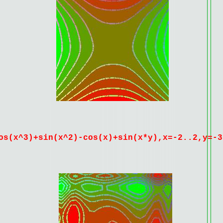
os(x^3)+sin(x^2)-cos(x)+sin(x*y),x=-2..2,y=-3