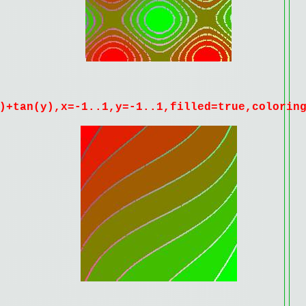
x)+tan(y),x=-1..1,y=-1..1,filled=true,colorin