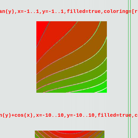
an(y),x=-1..1,y=-1..1,filled=true,coloring=[r
n(y)+cos(x),x=-10..10,y=-10..10,filled=true,c