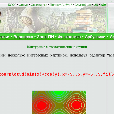
БЛОГ
•
Форум
•
Ссылки
•
•
Почему Арбуз?
•
Служебная
•
UN
•
Контурные математические рисунки
ены несколько интересных картинок, используя редактор “
Ma
tourplot3d(sin(x)+cos(y),x=-5..5,y=-5..5,fill