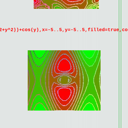
2+y^2))+cos(y),x=-5..5,y=-5..5,filled=true,co