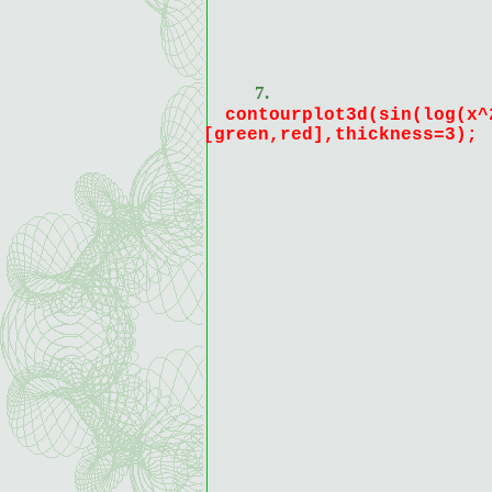
7.
contourplot3d(sin(log(x^
[green,red],thickness=3);