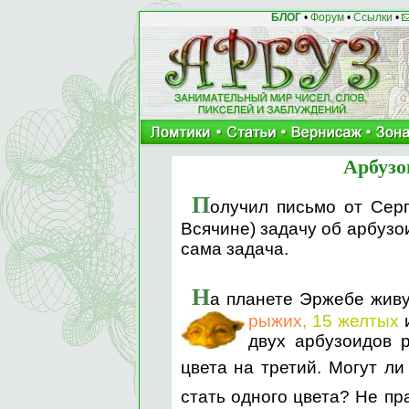
БЛОГ
•
Форум
•
Ссылки
•
Арбузо
П
олучил письмо от Сер
Всячине) задачу об арбузо
сама задача.
Н
а планете Эржебе живу
рыжих,
15 желтых
двух арбузоидов 
цвета на третий. Могут ли
стать одного цвета? Не пр