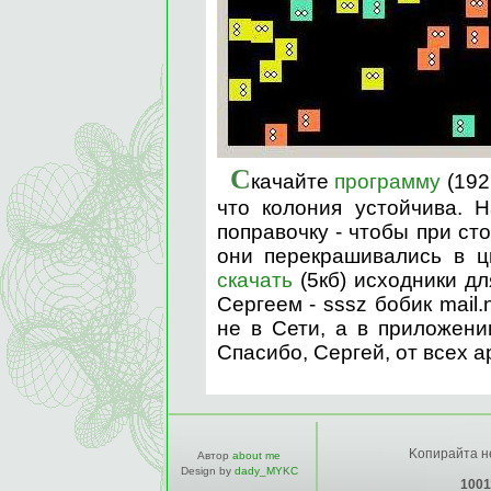
С
качайте
программу
(192
что колония устойчива. 
поправочку - чтобы при ст
они перекрашивались в ц
скачать
(5кб) исходники дл
Сергеем - sssz бобик mail.
не в Сети, а в приложен
Спасибо, Сергей, от всех а
Kопирайта не
Автор
about me
Design by
dady_MYKC
1001