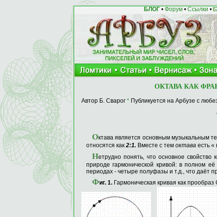
БЛОГ
•
Форум
•
Ссылки
•
ОКТАВА КАК ФР
Автор
Б. Сварог
*
Публикуется на Арбузе с любе
О
ктава является основным музыкальным те
относятся как
2:1.
Вместе с тем
октава
есть «
Н
етрудно понять‚ что основное свой­ство 
при­роде гармонической кривой: в полном её
периодах - четыре полуфазы и т.д.‚ что даёт 
Ф
иг
. 1.
Гармоническая кривая как прообраз 