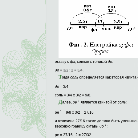
октаву с
фа
‚ совпав с тоникой
до
:
до
= 3/2 : 2 = 3/4.
Т
огда
соль
определяется как вторая квинта
до
= 3/4:
соль = 3/4 х 3/2 = 9/8.
Д
1
алее‚
ре
является квинтой от
соль
:
1
ре
= 9/8 х 3/2 = 27/16‚
и величина 27/16 также должна быть уменьшен
1
верхнюю границу октавы
до
:
ре = 27/16 : 2 = 27/32.