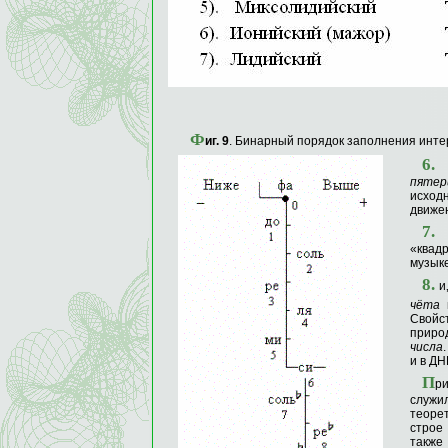
Ф
иг
. 9
. Бинарный порядок заполнения инт
6.
в
пятер
исход
движен
7.
д
«квад
музыке
8.
и
чёта
Свойс
природ
числа
и в ДН
П
ри
служи
теоре
строе
также 