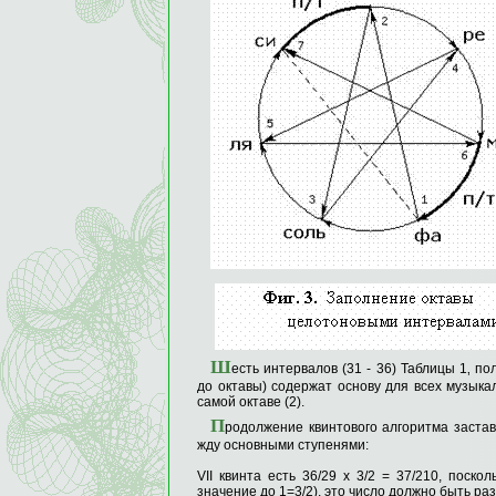
Ш
есть интервалов (31 - 36) Таблицы 1‚ 
до октавы) содержат основу для всех музыка
самой октаве (2).
П
родолжение квинтового алгоритма застав
жду основными ступе­нями:
VII квинта есть 36/29 х 3/2 = 37/210, поск
значение до 1=3/2), это число должно быть раз