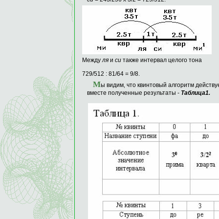
Между
ля
и
си
также интервал целого тона
729/512 : 81/64 = 9/8.
М
ы видим‚ что квинтовый алгоритм действ
вместе полученные результаты -
Таблица1.