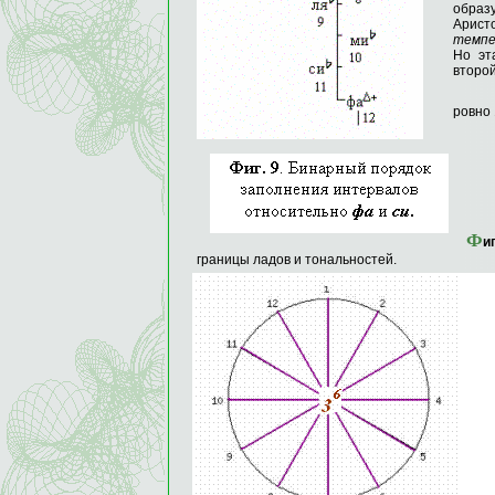
обра
Арист
темпе
Но эт
второй
ровно 
Ф
иг
границы ладов и тональностей.