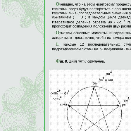
О
чевидно‚ что на этом квинтовому процессу
квинтами вверх будут повторяться с повышени
квинтами вниз (последовательные значения ум
убыванием ( − D ) в каждом цикле двенад
1
Итеративное деление отрезка
до
-
до
га
происходит совпадения положения двух разли
О
тметим основные моменты‚ инва­риантны
алгоритмом - доста­точно‚ чтобы их номера шл
1.
каждые 12 последователь­ных ступ
подразделением октавы на
12 полутонов
-
Фи
Ф
иг
. 8.
Цикл
пяти ступеней
.