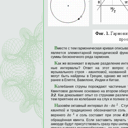
В
месте с тем гармоническая кривая описыв
является элементарной периодической функ
суммы бесконечного ряда гармоник.
К
ак же возникает в музыке разделение ин
ные интервалы? Ответ на этот вопрос с
музыкального строя -
квинтовой
‚ названной
могут быть найдены в Греции‚ однако же нет
ранее в Египте‚ Вавилоне‚ Индии и Китае.
К
олебания струны порождают частичные 
Квинтовое деление основано на втором оберт
3:2
. Как доказывает опыт со струнами различ
тем приятнее их колебания на слух и полнее с
Н
1
азовём октавный интервал
до
-
до
. Сту
квинтой
и традиционно обозна­чается
соль
.
1
верх­него
до
к соль
составит при этом
4:3
обращённая квинта. Если заставить звучать 
аккорде будут присутствовать сразу
три инте