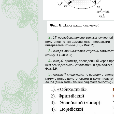
2.
17 последовательно взятых ступеней
полутонов с энгармонически неравными 
интервалами коммы ( D ) -
Фиг. 7
;
3.
каждая
тринадцатая ступень
замыкает 
(комму D ) -
Фиг. 5
;
4.
каждый диаметр‚ проведённый через прот
нём
ось зеркальной симметрии
и два полюса‚
Фиг. 4‚9
;
5.
каждые 7 следующих по порядку ступене
гамму с пятью целото­новыми и двумя полуто
ладов
(либо заменяющей лад
тональности
)
-