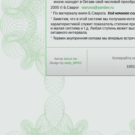
иначе находят в Октаве свой числовой прообра
2005 © Б.Сварог
waruna@yandex
.ru
*
По материалу книги Б.Сварога
Ход ночного с
*
Заметим‚ что в этой системе мы получаем инте
характеристикой служит показатель степени пр
и малая септима и т.д. Любая ступень может вы
октавного интервала.
*
Термин
внутренняя октава
мы впервые встреч
Kопирайта не
Автор
about me
Design by
dady_MYKC
1001