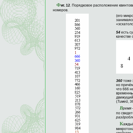
Ф
иг
. 12
. Порядковое расположение квинтов
номеров.
(его микр
занимаяс
«эсхатоло
54
есть с
качестве
360
тоже 
но причём
что 666 н
временн
движущийс
(
Тимей
‚ 3
В
ремя
по свидет
раздробл
К
ажды
микрото