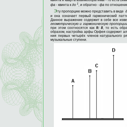
квинта и кварта взаимообратимы - то есть сим
1
фа
- квинта к
до
‚ и обратно -
фа
по отношени
Э
ту пропорцию можно представить в виде
д
и она означает первый гармонический пат
Данное выражение содержит в себе все изв
геометри­ческую и гармоническую пропорци
при этом соотносятся как
9: 8
‚ то есть обр
образом‚ на­стройка арфы Орфея содержит ал
ния первых четырёх членов натурального ряд
музыкальные ступени.