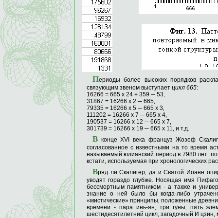
П
ериоды более высоких порядков раскл
связующим звеном выступает
цикл
665
:
16266 = 665 х 24
+
359 ─ 53‚
31867 = 16266 х 2 ─ 665‚
79335 = 16266 х 5 ─ 665 х 3‚
111202 = 16266 х 7 ─ 665 х 4‚
190537 = 16266 х 12 ─ 665 х 7‚
301739 = 16266 х 19 ─ 665 х 11‚ и т.д.
В
конце XVI века француз Жозеф Скалиг
согласованное с известными на то время ас
называемый юлианский период в 7980 лет‚ попа
кстати‚ используемая при хронологических расч
В
ряд ли Скалигер‚ да и Святой Иоанн опи
уводят гораздо глубже. Носящая имя Пифаго
бессмертным памятником - а также и универ
знание о ней было бы когда-либо утрачен
«мистические» принципы‚ положенные древним
времени - пара инь-ян‚ три гуны‚ пять эле
шестидесятилетний цикл‚ загадочный И цзин‚ 