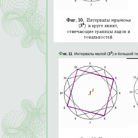
Ф
3
иг. 11
. Интервалы малой (
3
) и большой т