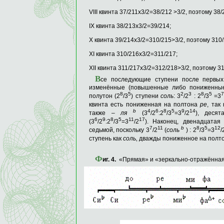
VIII квинта 37/211х3/2=38/212 >3/2, поэтому 38
IX квинта 38/213х3/2=39/214;
X квинта 39/214х3/2=310/215>3/2, поэтому 310
XI квинта 310/216х3/2=311/217;
XII квинта 311/217х3/2=312/218>3/2, поэтому 3
В
се последующие ступени после первых
изменённые (повышенные либо понижен­ные
8
5
2
3
8
5
полутон (2
/3
) ступени
соль
: 3
/2
: 2
/3
=3
квинта есть пониженная на пол­тона
ре
, так 
b
4
6
8
5
9
14
также –
ля
(3
/2
:2
/3
=3
/2
), деся
6
9
8
5
11
17
(3
/2
:2
/3
=3
/2
). Наконец, двенадцатая
7
11
b
8
5
12
седьмой, по­скольку 3
/2
(
соль
) : 2
/3
=3
/
ступень как
соль
‚ дважды пониженное на полто
Ф
иг
. 4.
«Прямая» и «зеркально-отражённая»