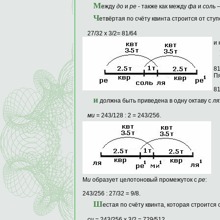
М
ежду
до
и
ре
- также как между
фа
и
соль
–
Ч
етвёртая по счёту квинта строится от сту
27/32 х 3/2= 81/64
и 
81
Пя
81
и
должна быть приведена в одну октаву с
ля
ми
= 243/128 : 2 = 243/256.
М
и
образует целотоновый промежуток с
ре
:
243/256 : 27/32 = 9/8.
Ш
естая по счёту квинта‚ которая строится
си
= 243/256 х 3/2 = 729/512.