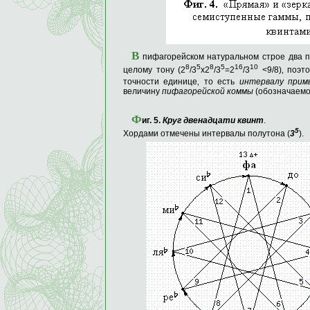
В
пифагорейском натураль­ном строе два п
8
5
8
5
16
10
целому тону (2
/3
х2
/3
=2
/3
<9/8)‚ поэт
точности единице‚ то есть
интервалу прим
величину
пифагорейской коммы
(обозначаемой
Ф
иг
. 5.
Круг двенадцати квинт
.
5
Хордами отмечены интервалы полутона (
3
).