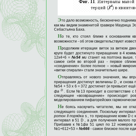
Э
то дало возмож­ность‚ бесконечно поднима
как мы видим знаменитой гравюре Маурица Эс
Себастьяна Баха.
Н
о те‚ кто стоял ближе к основаниям к
возможности - об этом свидетельствуют изве
П
родолжим итерации виток за витком двен
круге будет достигнуто приращение в 4 коммы
12х4+6 =
№54
ми
станет на полтона выше‚ 
самое себя во второй раз - первое сближ
«соединение» более полное – новый микроинт
«витки спирали» стали зна­чительно шире.
О
тправляясь от нового значения‚ мы впр
прираще­ния достигнут величины D ‚ и снов
№54 + 53 х 6 = 372 достигнет (и превысит ещ
D
фа
. Если №13 приходит в соответствие с
следующее «возвраще­ние» происходит ро
моделированием пифагорейских гармонических
Н
е боясь наскучить читателю‚ мы не отк
следую­щего соединения. Поскольку интервал
ротон
II
порядка
s ‚ то приращение комм D с
интервал в 51 D ‚ а для получения малого п
Приба­вив к №1
фа
51 цикл по 12 но­меров 
№1+612+53 =
№666
- самое близкое после ед