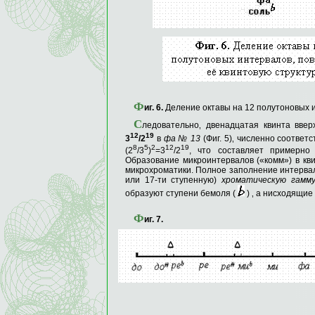
Ф
иг
. 6.
Деление октавы на 12 полутоновых и
С
ледовательно‚ двенадцатая квинта вве
12
19
3
/2
в
фа
№ 13
(Фиг. 5)‚ чис­ленно соотве
8
5
2
12
19
(2
/3
)
=3
/2
, что составляет примерно 
Образование микроинтервалов («комм») в кв
микрохроматики. Полное заполнение интервал
или 17-ти ступенную)
хроматическую гамм
образуют ступени бемоля (
) ‚ а нисходящие 
Ф
иг
. 7.