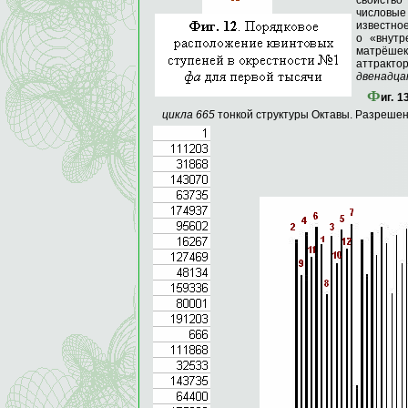
свойство
числовые
известно
о «внутр
матрёшек
аттракто
двенадца
Ф
иг
. 1
цикла 665
тонкой структуры Октавы. Разрешен