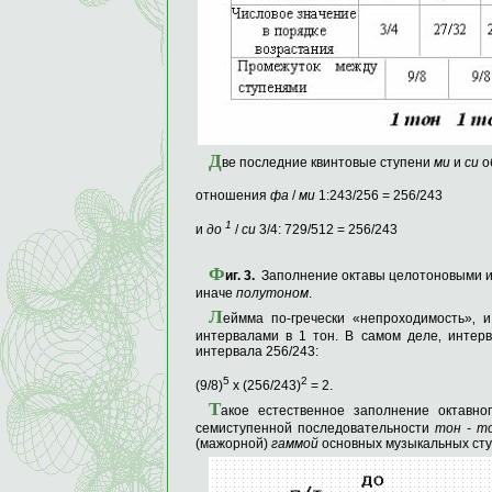
Д
ве последние квинтовые ступени
ми
и
си
о
отношения
фа
/
ми
1:243/256 = 256/243
1
и
до
/
си
3/4: 729/512 = 256/243
Ф
иг
. 3.
Заполнение октавы целотоновыми и
иначе
полутоном
.
Л
еймма по-гречески «непроходимость»‚ 
интервалами в 1 тон. В самом деле‚ интер
интервала 256/243:
5
2
(9/8)
х (256/243)
= 2.
Т
акое естественное заполнение октавно
семиступенной по­следовательности
тон
-
т
(мажор­ной)
гаммой
основных музыкальных сту