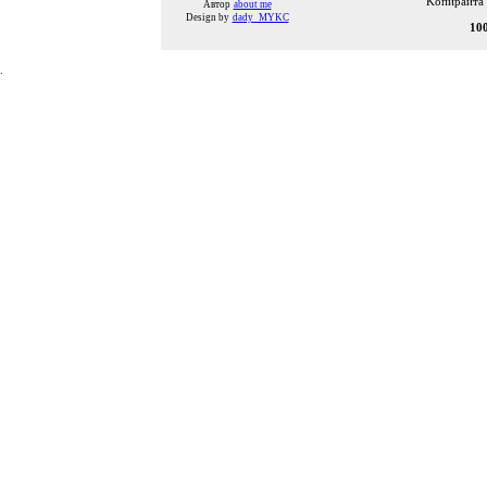
Kопирайта н
Автор
about me
Design by
dady_MYKC
10
.