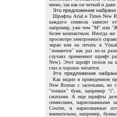
меню, так как он четкий и даже
Это предложение набрано 
Шрифты Arial и Times New R
каждого символа зависит от
например, уже чем "М" или "Ж"
более компактным. Иногда же 
просмотре электронного справ
экран или на печать в Visua
"ломаются" как раз из-за ра
случаях применяют шрифт рав
New). Этот шрифт похож на 
глаз и хорошо читается.
Это предложение набран
Как видно в приведенном пр
New Roman с засечками, но см
"тонких" букв, например "i"
сжатыми. А еще шрифты деля
символами, нарисованными ш
Courier, и нарисованные ш
внимательно, например, букв