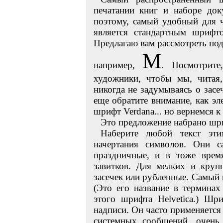
печатании книг и наборе док
поэтому, самый удобный для 
является стандартным шрифт
Предлагаю вам рассмотреть по
М
например,
. Посмотрите
художники, чтобы мы, читая,
никогда не задумываясь о зас
еще обратите внимание, как э
шрифт Verdana... но вернемся к 
Это предложение набрано шр
Наберите любой текст эт
начертания символов. Они с
праздничные, и в тоже врем
завитков. Для мелких и кру
засечек или рубленные. Самый
(Это его название в термина
этого шрифта Helvetica.) Шр
надписи. Он часто применяется
системных сообщений, очень