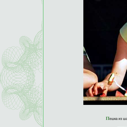
П
ешка из ш