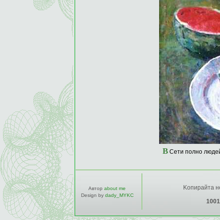
В
Сети полно людей,
Kопирайта не
Автор
about me
Design by
dady_MYKC
1001