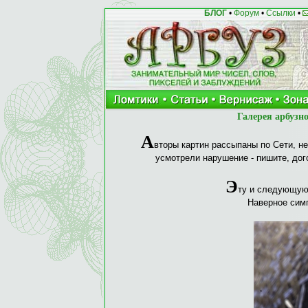
БЛОГ
•
Форум
•
Ссылки
•
Галерея арбузн
А
вторы картин рассыпаны по Сети, не
усмотрели нарушение - пишите, дог
Э
ту и следующую 
Наверное симп