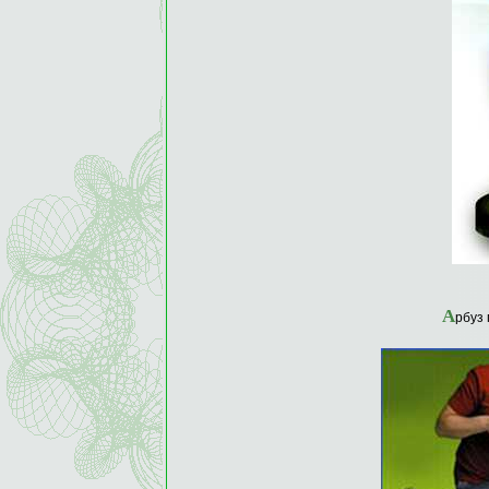
А
рбуз 