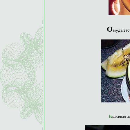
О
ткуда это
К
расивая а