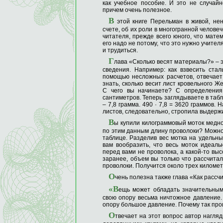
как учебное пособие. И это не случайн
причем очень полезное.
В
этой книге Перельман в живой, нен
счете, об их роли в многогранной челове
читателя, прежде всего юного, что мате
его надо не потому, что это нужно учител
и трудиться.
Г
лава «Сколько весят материалы?» – э
сведения. Например: как взвесить ста
помощью несложных расчетов, отвечает
знать, сколько весит лист кровельного Ж
С чего вы начинаете? С определения 
сантиметров. Теперь заглядываете в таб
– 7,8 грамма. 490 · 7,8 = 3620 граммов.
листов, следовательно, стропила выдержи
В
ы купили килограммовый моток медн
по этим данным длину проволоки? Можно,
таблице. Разделив вес мотка на удельны
вам вообразить, что весь моток идеаль
перед вами не проволока, а какой-то вы
заранее, объем вы только что рассчитал
проволоки. Получится около трех километ
О
чень полезна также глава «Как рассч
«В
ещь может обладать значительным
свою опору весьма ничтожное давление. 
опору большое давление. Почему так про
О
твечает на этот вопрос автор нагля