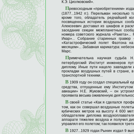
К.Э. Циолковский».
П
ревосходным «приобретением» изда
(1877...1942 гг.). Перельман несколько
кроме того, обладатель редчайшей ко
посвященных истории воздушных сообщ
Алексеевич доставал из шкафов и раск
заседание секции межпланетных сообщ
номера советского журнала «Ракета»...
Икар»... Собрание старинных гравюр
«Катастрофический полет Фаэтона на 
месяцем»... Забавная карикатура: небес
Марс.
П
римечательна научная судьба Н
петербургский Институт инженеров пу
диплому. Иные пути нацело завладели 
прокладки воздушных путей в стране, 
транспортной техники...
В
1909 году он создал специальный ку
средства, отпущенные ему Институтом
авиации» Н.Е. Жуковский, – он устро
проявила весьма оживленную деятельнос
В
своей статье «Как я сделался проф
том, как он совершал воздушные полеты
кубических метров на высоту 4 600 мет
обладателем диплома воздухоплавател
аппарате тяжелее воздуха и получил ди
управлял его полетом; так появился трет
В
1927...1929 годах Рынин издал 9 вы