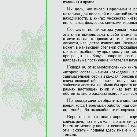
издания) и другие.
И
х цель, как писал Перельман в п
материал для полезной и приятной умст
находчивости. В книгах множество интер
игр, опытов, фокусов со спичками, играл
С
оставляя целый литературный плас
эти книги приковывали к себе внимани
отличительная жанровая и стилистическа
легкости, изяществе изложения. Разуме
может, в наивысшей степени) строжайшее
как-то по-особенному ярко проступает «г
превращать в забаву, а, напротив, весел
направить на постижение читателем науч
Г
оворя об этих многочисленных книга
«второго сорта», некими «отходами» в 
занимательной серии и каждая порознь 
впечатляющей образности в популяриз
забвению десятки книг было бы просто не
рамках настоящей книги у нас нет в
обстоятельного рассказа всего лишь неск
Н
о прежде хочется обратить внимание 
время, когда Перельман работал над осн
огромной работоспособности и творческо
В
ероятно, те, кто знает хорошо твор
сейчас речь, не так уж мало «сюжетов», у
И тем не менее у нас нет оснований счит
эти «сюжеты» поданы здесь иначе и с 
темами.