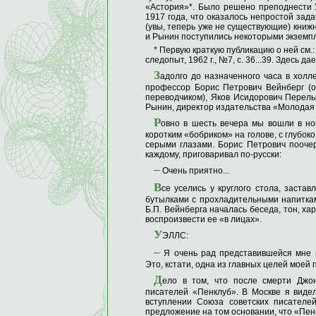
«Астория»*. Было решено преподнести У
1917 года, что оказалось непростой зад
(увы, теперь уже не существующие) книж
и Рынин поступились некоторыми экземпл
* Первую краткую публикацию о ней см.:
следопыт, 1962 г., №7, с. 36...39. Здесь 
З
адолго до назначенного часа в холл
профессор Борис Петрович Вейнберг (о
переводчиком), Яков Исидорович Перель
Рынин, директор издательства «Молодая 
Р
овно в шесть вечера мы вошли в но
коротким «бобриком» на голове, с глубо
серыми глазами. Борис Петрович поочер
каждому, приговаривал по-русски:
–
Очень приятно...
В
се уселись у круглого стола, заста
бутылками с прохладительными напиткам
Б.П. Вейнберга началась беседа, тон, ха
воспроизвести ее «в лицах».
У
ЭЛЛС:
–
Я очень рад представившейся мне в
Это, кстати, одна из главных целей моей 
Д
ело в том, что после смерти Джо
писателей «Пенклуб». В Москве я виде
вступлении Союза советских писателе
предложение на том основании, что «Пенк