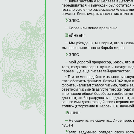
* Война застала А.Р. Беляева в Детском
передвигаться и вынужден был остаться н
гестапо усиленно разыскивало Александр
романы. Лишь смерть спасла писателя от
У
ЭЛЛС:
–
Более или менее правильно.
В
ЕЙНБЕРГ:
–
Мы убеждены, мы верим, что вы окаж
мы, если грянет новая борьба миров.
У
ЭЛЛС:
–
Мой дорогой профессор, боюсь, что и
того, когда заговорят пушки и начнут п
перьев... Да еще писателей-фантастов*.
* Тем не менее действительность вынуд
стал обличать фашизм. Летом 1942 года 
фронте, написал Уэллсу письмо, призыва
ответном письме (в августе того же года)
и по нашей общей борьбе за изобильную ж
для того, чтобы разрушать, но для того, 
ваш во имя достигающей своих вершин вс
Уэллс» (Вторжение в Персей. Сб. научной фа
Р
ЫНИН:
–
Не скажите, не скажите... Иное перо
пушек!
У
эллс задумчиво оглядел своих гост