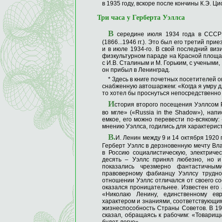
в 1935 году, вскоре после кончины К.Э. Ци
Три часа у Герберта Уэллса
В
середине июля 1934 года в СССР 
(1866...1946 гг.). Это был его третий при
и в июле 1934-го. В свой последний виз
физкультурном параде на Красной площад
с И.В. Сталиным и М. Горьким, с учеными,
он прибыл в Ленинград.
* Здесь в книге почетных посетителей 
снабженную автошаржем: «Когда я умру дл
то хотел бы проснуться непосредственно 
И
стория второго посещения Уэллсом Р
во мгле» («Russia in the Shadow»), нап
емкое, его можно перевести по-всякому: 
мнению Уэллса, годились для характерис
В.
И. Ленин между 9 и 14 октября 1920 
Герберт Уэллс в дерзновенную мечту Вл
в Россию социалистическую, электриче
десять – Уэллс принял любезно, но и 
показались чрезмерно фантастичными
правоверному фабианцу Уэллсу трудно
отношении Уэллс отличался от своего с
оказался проницательнее. Известен его 
«Николаю Ленину, единственному евр
характером и знаниями, соответствующим
жизнеспособность Страны Советов. В 193
сказал, обращаясь к рабочим: «Товарищи