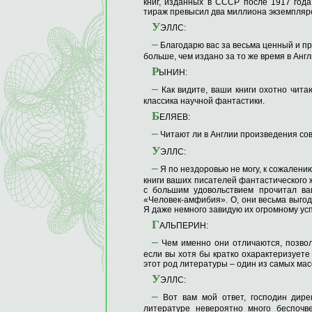
книг, изданных в СССР после 1917 года
тираж превысил два миллиона экземпляр
У
ЭЛЛС:
–
Благодарю вас за весьма ценный и пр
больше, чем издано за то же время в Анг
Р
ЫНИН:
–
Как видите, ваши книги охотно читаю
классика научной фантастики.
Б
ЕЛЯЕВ:
–
Читают ли в Англии произведения со
У
ЭЛЛС:
–
Я по нездоровью не могу, к сожалению
книги ваших писателей фантастического 
с большим удовольствием прочитал в
«Человек-амфибия». О, они весьма выгод
Я даже немного завидую их огромному успе
Г
АЛЬПЕРИН:
–
Чем именно они отличаются, позвол
если вы хотя бы кратко охарактеризуете
этот род литературы – один из самых ма
У
ЭЛЛС:
–
Вот вам мой ответ, господин дире
литературе невероятно много беспочв