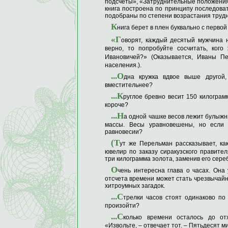
подсчеты», «Затруднительные положения»
книга построена по принципу последоват
подобраны по степени возрастания трудн
К
нига берет в плен буквально с первой
«Г
оворят, каждый десятый мужчина 
верно, то попробуйте сосчитать, ког
Ивановичей?» (Оказывается, Иваны П
населения.).
...О
дна кружка вдвое выше другой,
вместительнее?
...К
руглое бревно весит 150 килограм
короче?
...Н
а одной чашке весов лежит булыжник
массы. Весы уравновешены, но если 
равновесии?
(Т
ут же Перельман рассказывает, ка
ювелир по заказу сиракузского правител
три килограмма золота, заменив его сере
О
чень интересна глава о часах. Она
отсчета времени может стать чрезвычай
хитроумных загадок.
...С
трелки часов стоят одинаково по
произойти?
...С
колько времени осталось до от
«Извольте, – отвечает тот. – Пятьдесят 