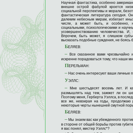
Научная фантастика, особенно американс
внешне острой фабулой кроется низко
социальной перспективы и морали, безот
фантастическая литература сегодня. О
далеким небесным мирам, избегает иных
числе, а может быть, и особенно, н
социальными, психологическими и научны
усовершенствованию человечества. И, 
Впрочем, быть может, я слишком субъ
высказать подобные суждения, не боясь 
Б
ЕЛЯЕВ:
–
Все сказанное вами чрезвычайно и
искренне порадоваться тому, что наши м
П
ЕРЕЛЬМАН:
–
Нас очень интересуют ваши личные п
У
ЭЛЛС:
–
Мне шестьдесят восемь лет. И ка
размышлять над тем, зажжет ли он шес
Поэтому меня, Герберта Уэллса, в послед
все же, невзирая на годы, продолжаю 
некоторые черты нынешней смутной поры
Б
ЕЛЯЕВ:
–
Мы знаем вас как убежденного против
в стороне от общей борьбы против губит
я вас понял, мистер Уэллс*?