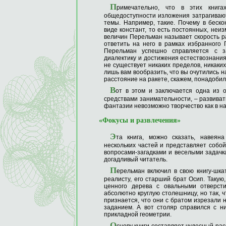
П
римечательно, что в этих книга
общедоступности изложения затрагиваю
темы. Например, такие. Почему в беск
виде констант, то есть постоянных, неи
величин Перельман называет скорость ра
ответить на него в рамках избранного
Перельман успешно справляется с з
диалектику и достижения естествознания.
не существует никаких пределов, никаки
лишь вам вообразить, что вы очутились на
расстояние на ракете, скажем, понадобило
В
от в этом и заключается одна из 
средствами занимательности, – развиват
фантазии невозможно творчество как в наук
«Фокусы и развлечения»
Э
та книга, можно сказать, навеян
нескольких частей и представляет собо
вопросами-загадками и веселыми задачк
догадливый читатель.
П
ерельман включил в свою книгу-шка
реалисту, его старший брат Осип. Такую
ценного дерева с овальными отверст
абсолютно круглую столешницу, но так, 
признается, что они с братом изрезали 
заданием. А вот столяр справился с ни
прикладной геометрии.
О