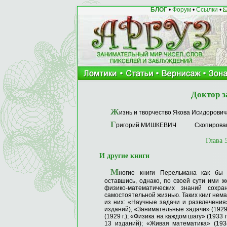
БЛОГ
•
Форум
•
Ссылки
•
Доктор 
Ж
изнь и творчество Якова Исидор
Г
ригорий МИШКЕВИЧ
Скопирова
Глава 
И другие книги
М
ногие книги Перельмана как бы 
оставшись, однако, по своей сути ими ж
физико-математических знаний сох
самостоятельной жизнью. Таких книг нема
из них: «Научные задачи и развлечения»
изданий); «Занимательные задачи» (1929 
(1929 г.); «Физика на каждом шагу» (1933 г
13 изданий); «Живая математика» (1934