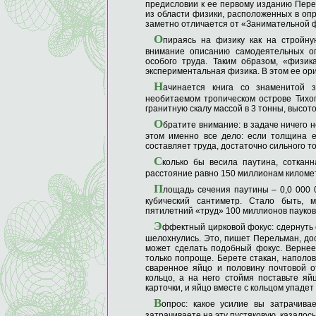
предисловии к ее первому изданию Пере
из области физики, расположенных в оп
заметно отличается от «Занимательной ф
О
пираясь на физику как на стройну
внимание описанию самодеятельных оп
особого труда. Таким образом, «физи
экспериментальная физика. В этом ее ор
Н
ачинается книга со знаменитой 
необитаемом тропическом острове Тихог
гранитную скалу массой в 3 тонны, высот
О
братите внимание: в задаче ничего 
этом именно все дело: если толщина 
составляет труда, достаточно сильного т
С
колько бы весила паутина, соткан
расстояние равно 150 миллионам киломе
П
лощадь сечения паутины – 0,0 000 
кубический сантиметр. Стало быть, 
пятилетний «труд» 100 миллионов пауков,
Э
ффектный цирковой фокус: сдернуть с
шелохнулись. Это, пишет Перельман, дос
может сделать подобный фокус. Вернее
только попроще. Берете стакан, наполов
сваренное яйцо и половину почтовой о
кольцо, а на него стоймя поставьте яй
карточки, и яйцо вместе с кольцом упадет 
В
опрос: какое усилие вы затрачива
затрачиваете на эту пустяковую, казалось