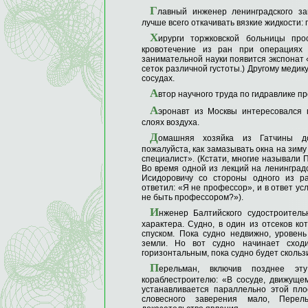
Г
лавный инженер ленинградского за
лучше всего откачивать вязкие жидкости
Х
ирурги торжковской больницы про
кровотечение из ран при операциях
занимательной науки появится экспонат
сеток различной густоты.) Другому медик
сосудах.
А
втор научного труда по гидравлике п
А
эронавт из Москвы интересовался 
слоях воздуха.
Д
омашняя хозяйка из Гатчины до
пожалуйста, как замазывать окна на зиму
специалист». (Кстати, многие называли 
Во время одной из лекций на ленинград
Исидоровичу со стороны одного из ра
ответил: «Я не профессор», и в ответ ус
не быть профессором?»).
И
нженер Балтийского судостроитель
характера. Судно, в один из отсеков ко
спуском. Пока судно недвижно, уровень
земли. Но вот судно начинает сход
горизонтальным, пока судно будет сколь
П
ерельман, включив позднее эт
кораблестроителю: «В сосуде, движуще
устанавливается параллельно этой пло
словесного заверения мало, Перел