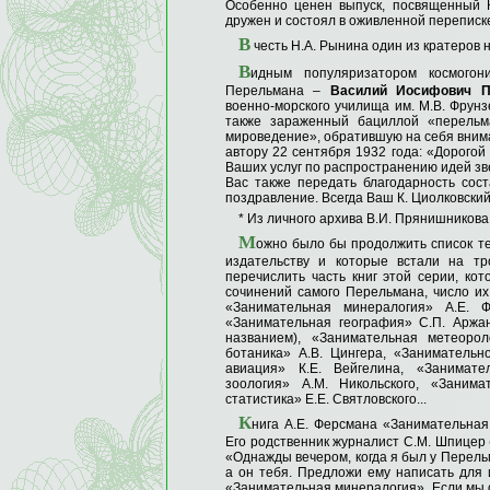
Особенно ценен выпуск, посвященный К
дружен и состоял в оживленной переписк
В
честь Н.А. Рынина один из кратеров 
В
идным популяризатором космогон
Перельмана –
Василий Иосифович П
военно-морского училища им. М.В. Фрунз
также зараженный бациллой «перельма
мироведение», обратившую на себя внима
автору 22 сентября 1932 года: «Дорогой
Ваших услуг по распространению идей зв
Вас также передать благодарность сос
поздравление. Всегда Ваш К. Циолковский
* Из личного архива В.И. Прянишникова
М
ожно было бы продолжить список т
издательству и которые встали на тр
перечислить часть книг этой серии, ко
сочинений самого Перельмана, число их
«Занимательная минералогия» А.Е. Ф
«Занимательная география» С.П. Аржан
названием), «Занимательная метеорол
ботаника» А.В. Цингера, «Занимательн
авиация» К.Е. Вейгелина, «Занимате
зоология» А.М. Никольского, «Заним
статистика» Е.Е. Святловского...
К
нига А.Е. Ферсмана «Занимательна
Его родственник журналист С.М. Шпицер (
«Однажды вечером, когда я был у Перель
а он тебя. Предложи ему написать для 
«Занимательная минералогия». Если мы о