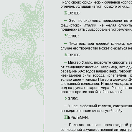
число своих юридических сочленов корпо
огорчен, услышав из уст Горького отказ...
Б
ЕЛЯЕВ:
–
Это, по-видимому, произошло пото
фашистской Италии, не желая служить
поддерживать сумасбродные устремления 
У
ЭЛЛС:
–
Писатель, мой дорогой коллега, до
случае его творчество может оказаться н
Б
ЕЛЯЕВ:
–
Мистер Уэллс, позвольте спросить в
от тенденциозности? Например, вот оди
середине 60-х годов нашего века, говори
невиданной силы города испепелены, к
только двое – юноша Питер и девушка Дж
сломанный велосипед. И двое молодых л
род на руинах старого мира. Разве в эт
протест против новой войны миров?
У
ЭЛЛС:
–
У нас, любезный коллега, совершенн
вы видите во всем классовую борьбу...
П
ЕРЕЛЬМАН:
–
Полагаю, что ваш превосходный р
воплощений в художественной литературе