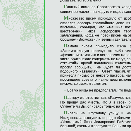
доказательство явления.
Г
лавный инженер Саратовского холод
сливочное масло – на льду или подо льдом
М
ножество писем приходило от изо
оказался слесарь трамвайного депо и
письмами, сообщая, что «машина вот-
шестеренки». Яков Исидорович тер
заблуждения. Когда же поток писем на э
брошюру «Возможен ли вечный двигатель?
Н
емало писем приходило из-за р
«Занимательную физику» что-либо чис
«физика, математика и астрономия мало 
чисто британского содержать не могут, з
открытий». Другой лондонский издатель
просил сообщить, «не будет ли дост
подобного названия?». Ответ гласил, ч
принесла письмо от некоего пастора, н
просившего совета о наилучшем исполн
письмо, со смехом заметил:
–
Вот уж никак не предполагал, что под
П
астору же ответил так: «Разумеется
Но прошу Вас учесть, что я в своей 
Сумеете ли Вы, опираясь только на Библию
П
исали на Плуталову улицу и кол
Исидоровича выступить перед рабочими. 
«Уважаемый Яков Исидорович! Рабочие
большой) очень интересуются Вашими п