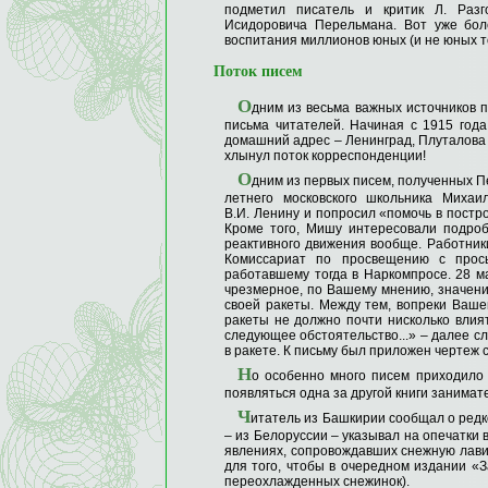
подметил писатель и критик Л. Разг
Исидоровича Перельмана. Вот уже бол
воспитания миллионов юных (и не юных т
Поток писем
О
дним из весьма важных источников
письма читателей. Начиная с 1915 года
домашний адрес – Ленинград, Плуталова ул
хлынул поток корреспонденции!
О
дним из первых писем, полученных П
летнего московского школьника Михаи
В.И. Ленину и попросил «помочь в постр
Кроме того, Мишу интересовали подроб
реактивного движения вообще. Работни
Комиссариат по просвещению с прос
работавшему тогда в Наркомпросе. 28 ма
чрезмерное, по Вашему мнению, значени
своей ракеты. Между тем, вопреки Ваше
ракеты не должно почти нисколько влия
следующее обстоятельство...» – далее с
в ракете. К письму был приложен чертеж
Н
о особенно много писем приходило н
появляться одна за другой книги занимат
Ч
итатель из Башкирии сообщал о редк
– из Белоруссии – указывал на опечатки 
явлениях, сопровождавших снежную лавин
для того, чтобы в очередном издании «
переохлажденных снежинок).