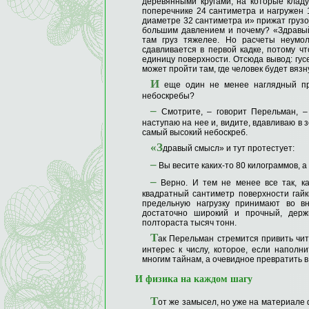
деревянными кругами, на которые кладут
поперечнике 24 сантиметра и нагружен 1
диаметре 32 сантиметра и» прижат грузом
большим давлением и почему? «Здравый 
там груз тяжелее. Но расчеты неумол
сдавливается в первой кадке, потому ч
единицу поверхности. Отсюда вывод: гус
может пройти там, где человек будет вязн
И
еще один не менее наглядный при
небоскребы?
–
Смотрите, – говорит Перельман, –
наступаю на нее и, видите, вдавливаю в
самый высокий небоскреб.
«З
дравый смысл» и тут протестует:
–
Вы весите каких-то 80 килограммов, а
–
Верно. И тем не менее все так, ка
квадратный сантиметр поверхности гай
предельную нагрузку принимают во вн
достаточно широкий и прочный, держ
полтораста тысяч тонн.
Т
ак Перельман стремится привить чита
интерес к числу, которое, если наполн
многим тайнам, а очевидное превратить в
И физика на каждом шагу
Т
от же замысел, но уже на материале 