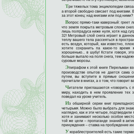
Т
ри тяжелых тома энциклопедии связан
а второй свободно свисает под книгами. 
за этот конец: над книгами или под ними?
В
опрос прямо-таки каверзный: греет л
что земля покрыта метровым слоем снега
лишь полградуса ниже нуля, хотя над суг
32! Метровый слой снега играет в данном
теплу вашего тела рассеяться в простран
есть воздух, который, как известно, пло
хотите сохранить па какое-то время 
хорошенько... в шубу! Кстати говоря, эт
больше выпало на поля снега, тем надеж
суровые морозы.
Э
пиграфом к этой книге Перельман вз
производстве опытов не дается сама с
путем, вы вступите в прямые сношени
прочитали в книгах, а о том, что говорит 
Ч
итатели приглашаются «говорить с 
миру, находить в нем проявление тех 
поведал на уроке учитель.
И
з обширной серии книг прикладного
четырьмя. Можно было выбрать для знако
наглядно, как и эти четыре, подтвердили 
хотя и занимают несколько особое мест
той же цели – пропаганде знаний в акти
принуждения – ставка на пробуждение инте
У
кораблестроителей есть такие терми