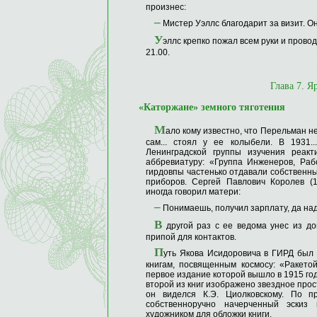
произнес:
–
Мистер Уэллс благодарит за визит. Он
У
эллс крепко пожал всем руки и прово
21.00.
Глава 7. Я
«Каторжане» земного тяготения
М
ало кому известно, что Перельман н
сам... стоял у ее колыбели. В 1931
Ленинградской группы изучения реакт
аббревиатуру: «Группа Инженеров, Ра
гирдовпы частенько отдавали собственные
приборов. Сергей Павлович Королев (19
иногда говорил матери:
–
Понимаешь, получил зарплату, да над
В
другой раз с ее ведома унес из до
припой для контактов.
П
уть Якова Исидоровича в ГИРД был
книгам, посвященным космосу: «Ракет
первое издание которой вышло в 1915 год
второй из книг изображено звездное прос
он виделся К.Э. Циолковскому. По п
собственноручно начерченный эскиз 
художником для обложки книги.