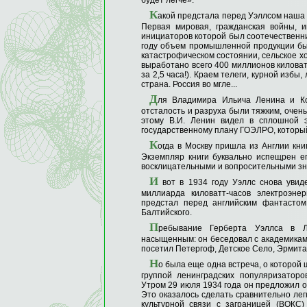
будет легче».
К
акой предстала перед Уэллсом наша 
Первая мировая, гражданская войны, 
инициаторов которой был соотечественник
году объем промышленной продукции был
катастрофическом состоянии, сельское х
выработано всего 400 миллионов киловат
за 2,5 часа!). Краем телеги, курной избы
страна. Россия во мгле...
Д
ля Владимира Ильича Ленина и Ком
отсталость и разруха были тяжким, очен
этому В.И. Ленин видел в сплошной э
государственному плану ГОЭЛРО, который
К
огда в Москву пришла из Англии кни
Экземпляр книги буквально испещрен ег
восклицательными и вопросительными зн
И
вот в 1934 году Уэллс снова увид
миллиарда киловатт-часов электроэне
предстал перед английским фантастом
Балтийского.
П
ребывание Герберта Уэллса в Л
насыщенным: он беседовал с академиками
посетил Петергоф, Детское Село, Эрмита
Н
о была еще одна встреча, о которой 
группой ленинградских популяризаторо
Утром 29 июля 1934 года он предложил о
Это оказалось сделать сравнительно лег
культурной связи с заграницей (ВОКС)