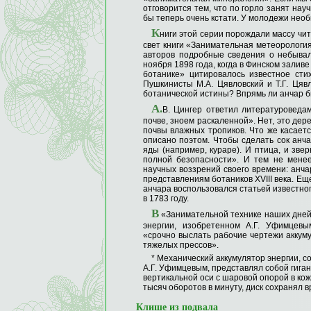
отговорится тем, что по горло занят нау
бы теперь очень кстати. У молодежи необ
К
ниги этой серии порождали массу чи
свет книги «Занимательная метеорология
авторов подробные сведения о небывал
ноября 1898 года, когда в Финском зали
ботанике» цитировалось известное сти
Пушкинисты М.А. Цявловский и Т.Г. Цяв
ботанической истины? Впрямь ли анчар бы
А.
В. Цингер ответил литературоведа
почве, зноем раскаленной». Нет, это дер
почвы влажных тропиков. Что же касается
описано поэтом. Чтобы сделать сок ан
яды (например, кураре). И птица, и звер
полной безопасности». И тем не менее
научных воззрений своего времени: анчар
представлениям ботаников XVIII века. Ещ
анчара воспользовался статьей известно
в 1783 году.
В
«Занимательной технике наших дней»
энергии, изобретенном А.Г. Уфимцевы
«срочно выслать рабочие чертежи аккум
тяжелых прессов».
* Механический аккумулятор энергии, с
А.Г. Уфимцевым, представлял собой гиган
вертикальной оси с шаровой опорой в кож
тысяч оборотов в минуту, диск сохранял в
Клише из подвала