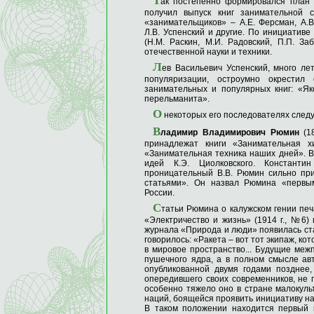
Т
ак постепенно формировался план 
получил выпуск книг занимательной с
«занимательщиков» – А.Е. Ферсман, А.В.
Л.В. Успенский и другие. По инициатив
(Н.М. Раскин, М.И. Радовский, П.П. З
отечественной науки и техники.
Л
ев Васильевич Успенский, много л
популяризации, остроумно окрестил
занимательных и популярных книг: «Я
перельманита».
О
некоторых его последователях следу
В
ладимир Владимирович Рюмин
(18
принадлежат книги «Занимательная хи
«Занимательная техника наших дней». В
идей К.Э. Циолковского. Констант
проницательный В.В. Рюмин сильно пр
статьями». Он назвал Рюмина «первым
России.
С
татьи Рюмина о калужском гении печ
«Электричество и жизнь» (1914 г., №6)
журнала «Природа и люди» появилась ста
говорилось: «Ракета – вот тот экипаж, к
в мировое пространство... Будущие ме
пушечного ядра, а в полном смысле авт
опубликованной двумя годами позднее,
опередившего своих современников, не 
особенно тяжело оно в стране малокуль
наций, боящейся проявить инициативу на
В таком положении находится первый 