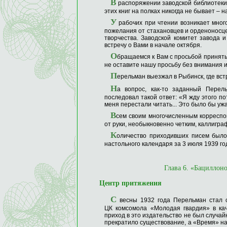
В
распоряжении заводской библиотеки 
этих книг на полках никогда не бывает – н
У
рабочих при чтении возникает много
пожелания от стахановцев и орденоносц
творчества. Заводской комитет завода 
встречу о Вами в начале октября.
О
бращаемся к Вам с просьбой принять
не оставите нашу просьбу без внимания и 
П
ерельман выезжал в Рыбинск, где вс
Н
а вопрос, как-то заданный Перел
последовал такой ответ: «Я жду этого по
меня перестали читать... Это было бы ужа
В
сем своим многочисленным корреспо
от руки, необыкновенно четким, каллигра
К
оличество приходивших писем было
настольного календаря за 3 июля 1939 го
Глава 6. «Бациллон
Центр притяжения
С
весны 1932 года Перельман стал с
ЦК комсомола «Молодая гвардия» в каче
приход в это издательство не был случай
прекратило существование, а «Время» на