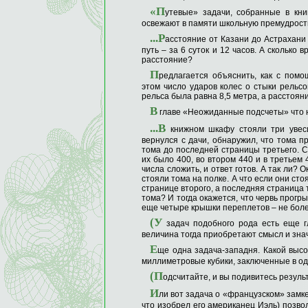
«П
утевые» задачи, собранные в кни
освежают в памяти школьную премудрость
...Р
асстояние от Казани до Астрахани 
путь – за 6 суток и 12 часов. А сколько
расстояние?
П
редлагается объяснить, как с помо
этом число ударов колес о стыки рельсо
рельса была равна 8,5 метра, а расстоян
В
главе «Неожиданные подсчеты» что н
...В
книжном шкафу стояли три увесис
вернулся с дачи, обнаружил, что тома 
тома до последней страницы третьего. С
их было 400, во втором 440 и в третьем 
числа сложить, и ответ готов. А так ли? 
стояли тома на полке. А что если они сто
странице второго, а последняя страница 
тома? И тогда окажется, что червь прогр
еще четыре крышки переплетов – не боле
(У
задач подобного рода есть еще гл
величина тогда приобретают смысл и знач
Е
ще одна задача-западня. Какой высо
миллиметровые кубики, заключенные в о
(П
одсчитайте, и вы подивитесь результ
И
ли вот задача о «французском» замке
что изобрел его американец Иэль) позво