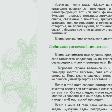
З
аключают книгу главы «Между дел
читателям вооружиться ножницами и
иллюстрирующих тот или иной физиче
бумеранг, тепловые мельницы-вертушк
опыты, связанные с монетами, требую
вырезано круглое отверстие, в точност
отверстие, не порвав бумаги, полтинни
сложить бумажку точно по диаметру отве
полтинник.
К
нига неназойливо наталкивает читат
Любителям умственной гимнастики
К
нига «Занимательные задачи» прод
себя множество неоднородных по степе
очень редких случаях – геометрически. Вс
...К
оролева страны великанов из «
лилипуту золотой перстень, сняв его с
ожерелье. Перельман спрашивает: могло 
не ошибся. Диаметр перстня составил 56 
В
сего в этой книге собрано полтораста
качества оселок для оттачивания смекал
математики. Отсюда следует, что ее надо
Многие из собранных в книге задач в св
и люди» и «В мастерской природы».
В
сего в книге 14 глав, само назван
задач», «Дюжина задач потруднее», 