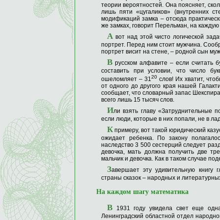
теории вероятностей. Она поясняет, ско
лишь пяти «цугаликов» (внутренних ст
модификаций замка – отсюда практическ
же замках, говорит Перельман, на кажду
А
вот над этой чисто логической зада
портрет. Перед ним стоит мужчина. Сообр
портрет висит на стене, – родной сын муж
В
русском алфавите – если считать бу
составить при условии, что число б
20
ошеломляет – 31
слов! Их хватит, что
от одного до другого края нашей Галакт
сообщает, что словарный запас Шекспира 
всего лишь 15 тысяч слов.
И
ли взять главу «Затруднительные п
если люди, которые в них попали, не в л
К
примеру, вот такой юридический казу
ожидает ребенка. По закону полагало
наследство 3 500 сестерций следует раз
девочка, мать должна получить две тр
мальчик и девочка. Как в таком случае по
З
авершает эту удивительную книгу 
страны сказок – народных и литературны
На каждом шагу математика
В
1931 году увидела свет еще одна
Ленинградский областной отдел народно