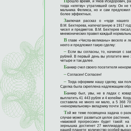
П
рошло время, и Яков Исидорович, ра
тогда «клятву» утратившей силу. Он не 
мальчика Феликса, но и сам предложил
более эффектных.
З
аключая рассказ о «чуде нашего
В.М. Бехтерева, напечатанную в 1917 го
чисел и предметов. В.М. Бехтерев писа
мнемонических правил каждый нормальны
В
главе «Числа-великаны» весело и лег
некто и предложил такую сделку:
–
Если вы согласны, то, начиная с за
рублей. В первый день вы уплатите мне з
четыре и так далее.
Б
анкир счел своего посетителя ненорм
–
Согласен! Согласен!
–
Тогда оформим нашу сделку, как пол
Сделка была скреплена надлежащим обр
Б
анкир был, увы, не в ладах с кова
выплатить 41 443 рубля и 4 копейки. Ког
составила не много ни мало, а 5 368 70
«ненормальному» вкладчику почти 11 милл
Т
ой же теме посвящена задача о раз
случае может развиться целое растение, 
«маковой прогрессии» будет такой: на
зернышка достигнет 27 миллиардов, а 
нашей планете: количество особей вырази