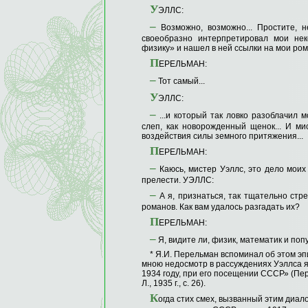
У
ЭЛЛС:
–
Возможно, возможно... Простите, 
своеобразно интерпретировал мои не
физику» и нашел в ней ссылки на мои ро
П
ЕРЕЛЬМАН:
–
Тот самый...
У
ЭЛЛС:
–
...и который так ловко разоблачил м
слеп, как новорожденный щенок... И ми
воздействия силы земного притяжения...
П
ЕРЕЛЬМАН:
–
Каюсь, мистер Уэллс, это дело моих 
прелести. УЭЛЛС:
–
А я, признаться, так тщательно стр
романов. Как вам удалось разгадать их?
П
ЕРЕЛЬМАН:
–
Я, видите ли, физик, математик и поп
* Я.И. Перельман вспоминал об этом э
мною недосмотр в рассуждениях Уэллса я
1934 году, при его посещении СССР» (Пе
Л., 1935 г., с. 26).
К
огда стих смех, вызванный этим диал