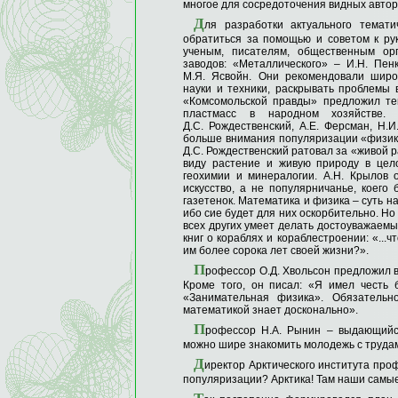
многое для сосредоточения видных автор
Д
ля разработки актуального темат
обратиться за помощью и советом к ру
ученым, писателям, общественным орг
заводов: «Металлического» – И.Н. Пен
М.Я. Ясвойн. Они рекомендовали широ
науки и техники, раскрывать проблемы 
«Комсомольской правды» предложил те
пластмасс в народном хозяйстве.
Д.С. Рождественский, А.Е. Ферсман, Н.
больше внимания популяризации «физики 
Д.С. Рождественский ратовал за «живой ра
виду растение и живую природу в цело
геохимии и минералогии. А.Н. Крылов 
искусство, а не популярничанье, коег
газетенок. Математика и физика – суть н
ибо сие будет для них оскорбительно. Но
всех других умеет делать достоуважаемы
книг о кораблях и кораблестроении: «...
им более сорока лет своей жизни?».
П
рофессор О.Д. Хвольсон предложил в
Кроме того, он писал: «Я имел честь 
«Занимательная физика». Обязательно
математикой знает досконально».
П
рофессор Н.А. Рынин – выдающийся
можно шире знакомить молодежь с трудам
Д
иректор Арктического института про
популяризации? Арктика! Там наши самые 