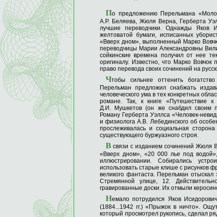
П
о предложению Перельмана «Молод
А.Р. Беляева, Жюля Верна, Герберта Уэ
лучшие переводчики. Однажды Яков И
желтоватой бумаги, исписанных убори
«Вверх дном», выполненный Марко Вовчк
переводчицы Марии Александровны Вилинс
сойкинские времена получил от нее те
оригиналу. Известно, что Марко Вовчок
право перевода своих сочинений на русск
Ч
тобы сильнее оттенить богатство
Перельман предложил снабжать издав
человеческого ума в тех конкретных обла
романе. Так, к книге «Путешествие к
Д.И. Мушкетов (он же снабдил своим 
Роману Герберта Уэллса «Человек-неви
и физиолога А.В. Лебединского об особ
прослеживалась и социальная сторона
существующего буржуазного строя.
В
связи с изданием сочинений Жюля В
«Вверх дном», «20 000 лье под водой»
иллюстрировании. Собирались устро
использовать старые клише с рисунков ф
великого фантаста. Перельман отыскал 
Стремянной улице, 12. Действитель
гравированные доски. Их отмыли керосино
Н
емало потрудился Яков Исидорович
(1884...1942 гг.) «Прыжок в ничто». Ощ
который просмотрел рукопись, сделал ря