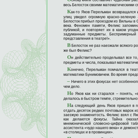
снову книги составляет чудесный ра
весь Белосток своими математическими 
К
ак-то Яков Перельман возвращался 
улиц увидел огромную красно-зеленую
Белосток прибыл проездом из Вильны в С
века. Феномен памяти, Феликс запомин
публикой, и повторяет их в каком угод
задуманные предметы. Беспримерный у
представления в театре!».
В
Белосток не раз наезжали всякого ро
же был Феликс?
О
н действительно проделывал все то
предметы и числа, показывал математиче
К
онечно, Перельман помчался в теат
математики Бунимовичем. Во время предс
–
Ничего в этих фокусах нет особенног
чем дело.
Н
о Яков как ни старался – понять, «
делалось в быстром темпе, стремительно
Н
а следующий день Яков пришел в го
отдать десяток редких почтовых марок из
заезжую знаменитость. Феликс взял с Яко
как делаются фокусы. Тайна оказа
мнемонической словесно-цифровой таб
ассистента «чудо нашего века» и демон
«в столицах и в провинции».