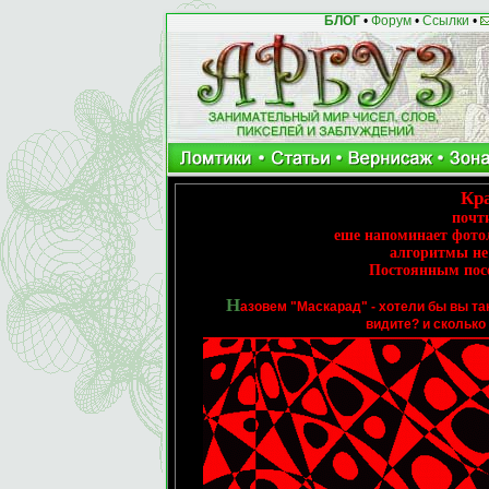
БЛОГ
•
Форум
•
Ссылки
•
Кр
почти
еше напоминает фото
алгоритмы не
Постоянным посе
Н
азовем "Маскарад" - хотели бы вы та
видите? и сколько