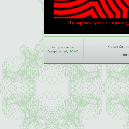
Э
ти картинки лучше всего разгляды
Kопирайта не
Автор
about me
Design by
dady_MYKC
1001