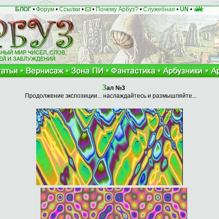
БЛОГ
•
Форум
•
Ссылки
•
•
Почему Арбуз?
•
Служебная
•
UN
•
З
ал №3
Продолжение экспозиции... наслаждайтесь и размышляйте...