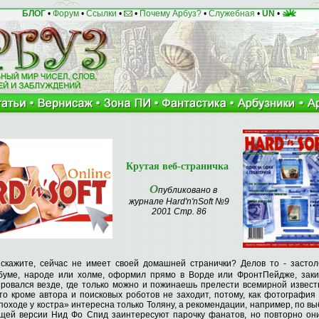
БЛОГ
•
Форум
•
Ссылки
•
•
Почему Арбуз?
•
Служебная
•
UN
•
Крутая веб-страничка
О
публиковано в
журнале Hard'n'nSoft №9
2001 Стр. 86
, скажите, сейчас не имеет своей домашней странички? Делов то - засто
буме, народе или холме, оформил прямо в Ворде или ФронтПейдже, зак
ировался везде, где только можно и пожинаешь прелести всемирной извест
кто кроме автора и поисковых роботов не заходит, потому, как фотография
походе у костра» интересна только Толяну, а рекомендации, например, по в
щей версии Нид Фо Спид заинтересуют парочку фанатов, но повторно они