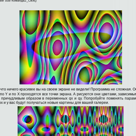
ate Sub Команда2_Click()
 что ничего красивее вы на своем экране не видели! Программа не сложная.
 по Y и по X проходятся все точки экрана. А рисуются они цветами, зависимы
 причудливым образом в переменных qx и qy. Попробуйте поменять парам
 и у вас будут получаться новые картины для вашей галереи.