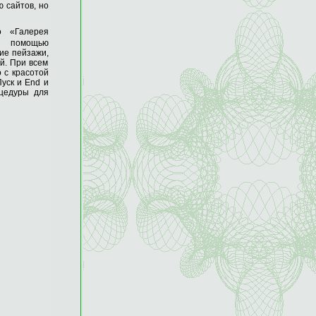
 сайтов, но
о «Галерея
с помощью
ие пейзажи,
й. При всем
 с красотой
уск и End и
оцедуры для