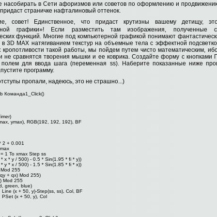
 насобирать в Сети афоризмов или советов по оформлению и продвижению
 придаст страничке нафталиновый оттенок.
ие, совет! Единственное, что придаст крутизны вашему детищу, эт
рной графики»! Если разместить там изображения, полученные 
еских функций. Многие под компьютерной графикой понимают фантастическ
 в 3D MAX натягиванием текстур на объемные тела с эффектной подсветко
к кропотливости такой работы, мы пойдем путем чисто математическим, ибо
и не сравнятся творения мышки и ее коврика. Создайте форму с кнопками П
 полем для ввода шага (переменная ss). Наберите показанные ниже пр
апустите программу.
отступы пропали, надеюсь, это не страшно...)
ub Команда1_Click()
imer)
(xmax, ymax), RGB(192, 192, 192), BF
 * 2 + 0.001
ymax
 = 1 To xmax Step ss
 * x * y / 500) - 0.5 * Sin(1.95 * fi * y))
 * y * x / 500) - 1.5 * Sin(1.85 * fi * x))
) Mod 255
(qy + qx) Mod 255)
x) Mod 255
, green, blue)
 Line (x + 50, y)-Step(ss, ss), Col, BF
 PSet (x + 50, y), Col