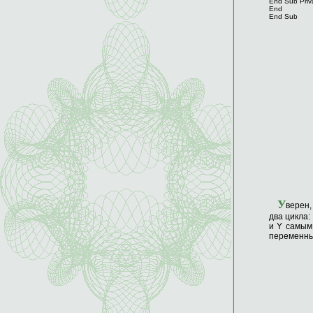
End Sub Priv
End
End Sub
У
верен,
два цикла:
и Y самым
переменных