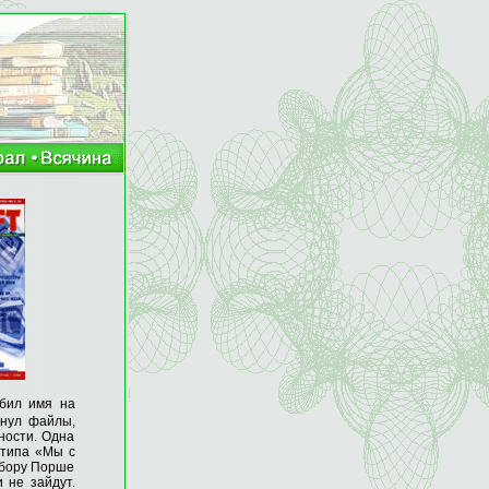
лбил имя на
инул файлы,
ности. Одна
 типа «Мы с
ыбору Порше
 не зайдут.