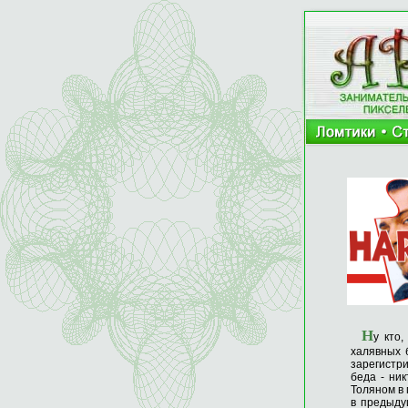
Н
у кто
халявных 
зарегистр
беда - ни
Толяном в 
в предыду