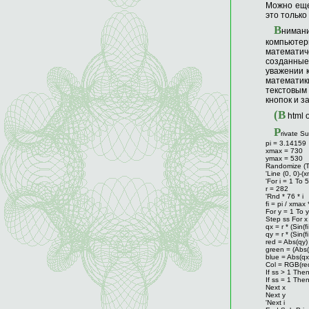
Можно еще
это только
В
ниман
компьюте
математич
созданные
уважении 
математик
текстовым
кнопок и з
(В
html 
P
rivate S
pi = 3.14159
xmax = 730
ymax = 530
Randomize (T
'Line (0, 0)-
'For i = 1 To 5
r = 282
'Rnd * 76 * i
fi = pi / xmax
For y = 1 To 
Step ss For x
qx = r * (Sin(fi
qy = r * (Sin(fi
red = Abs(qy
green = (Abs
blue = Abs(q
Col = RGB(red
If ss > 1 Then
If ss = 1 Then
Next x
Next y
'Next i