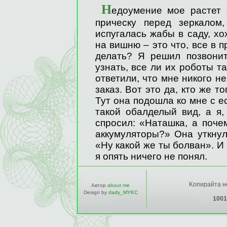
Н
едоумение мое растет 
прическу перед зеркалом,
испугалась жабы в саду, хо
на вишню – это что, все в 
делать? Я решил позвони
узнать, все ли их роботы т
ответили, что мне никого не
заказ. Вот это да, кто же то
Тут она подошла ко мне с е
такой обалделый вид, а я,
спросил: «Наташка, а поче
аккумуляторы?» Она уткнул
«Ну какой же ты болван». И
я опять ничего не понял.
Kопирайта не
Автор
about me
Design by
dady_MYKC
1001