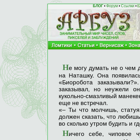
БЛОГ
•
Форум
•
Ссылки
•
Н
е могу думать не о чем
на Наташку. Она появилась
«Биоробота заказывали?»
заказывал, но неужели о
кукольно-смазливый манекен
еще не встречал.
«– Ты что молчишь, статуя,
должен сказать, что любишь
во сколько утром будить и г
Н
ичего себе, чиповое 