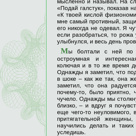
мысленно и называл. На сл
«Подай галстук», показав н
«К твоей кислой физиономи
мне самый противный, защи
его никогда не одевал. Я чу
если разобраться, то рожа 
улыбнулся, и весь день про
М
ы болтали с ней по 
остроумная и интересная
колючая и в то же время д
Однажды я заметил, что по
в шоке – как же так, она ж
заметил, что она радуетс
почему-то, было приятно, 
чучело. Однажды мы столкну
близко, – и вдруг я почувс
еще чего-то неуловимого, 
притягательной женщины,
научились делать и таких
уследишь.