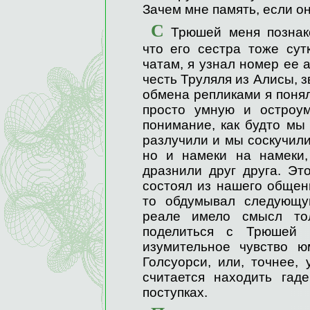
Зачем мне память, если о
С
Трюшей меня познако
что его сестра тоже сут
чатам, я узнал номер ее 
честь Труляля из Алисы, з
обмена репликами я понял,
просто умную и остроу
понимание, как будто мы
разлучили и мы соскучили
но и намеки на намеки,
дразнили друг друга. Эт
состоял из нашего общени
то обдумывал следующу
реале имело смысл то
поделиться с Трюшей 
изумительное чувство юм
Голсуорси, или, точнее,
считается находить гад
поступках.