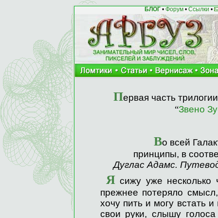
БЛОГ
•
Форум
•
Ссылки
•
П
ервая часть трилогии
“
Звено Зу
В
о всей Гала
принципы, в соотв
Дуглас Адамс. Путево
Я
сижу уже несколько ч
прежнее потеряло смысл, 
хочу пить и могу встать 
свои руки, слышу голоса