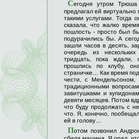
С
егодня утром Трюша 
предлагал ей виртуально 
такими услугами. Тогда 
сказала, что жалко время
пошлость - просто был б
подурачились бы. А сего
зашли часов в десять, за
очередь из нескольких
тридцать, пока ждали, 
прошлись по клубу, он
страничке… Как время под
чести, с Мендельсоном, 
традиционными вопросам
завитушками и купидона
девяти месяцев. Потом вд
что буду продолжать с н
что. Я, конечно, пообеща
ей в голову…
П
отом позвонил Андрон
сбила машина. Я орал, что