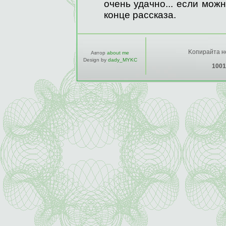
очень удачно... если мож
конце рассказа.
Kопирайта не
Автор
about me
Design by
dady_MYKC
1001