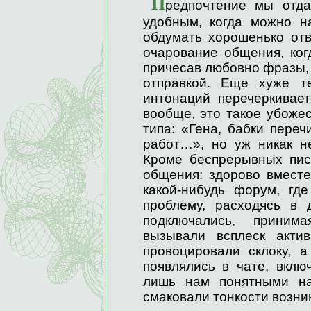
П
редпочтение мы отда
удобным, когда можно н
обдумать хорошенько отв
очарование общения, ког
причесав любовно фразы, 
отправкой. Еще хуже т
интонаций перечеркивае
вообще, это такое убожес
типа: «Гена, бабки пере
работ…», но уж никак 
Кроме беспрерывных пи
общения: здорово вместе
какой-нибудь форум, гд
проблему, расходясь в 
подключались, приним
вызывали всплеск акти
провоцировали склоку, 
появлялись в чате, вклю
лишь нам понятными на
смаковали тонкости возни