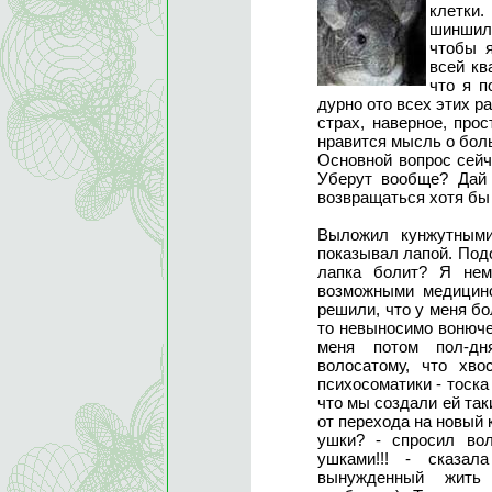
клетки
шиншилл
чтобы я
всей кв
что я п
дурно ото всех этих раз
страх, наверное, про
нравится мысль о боль
Основной вопрос сейча
Уберут вообще? Дай 
возвращаться хотя бы п
Выложил кунжутными
показывал лапой. Под
лапка болит? Я нем
возможными медицинс
решили, что у меня бо
то невыносимо вонюче
меня потом пол-дн
волосатому, что хво
психосоматики - тоск
что мы создали ей так
от перехода на новый 
ушки? - спросил во
ушками!!! - сказал
вынужденный жить 