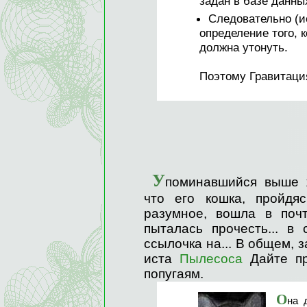
задан в базе данны
Следовательно (и
определение того, к
должна утонуть.
Поэтому Гравитаци
У
поминавшийся выше 
что его кошка, пройдя
разумное, вошла в поч
пыталась прочесть... в
ссылочка на... В общем, 
иста
Пылесоса
Дайте п
попугаям.
О
на 