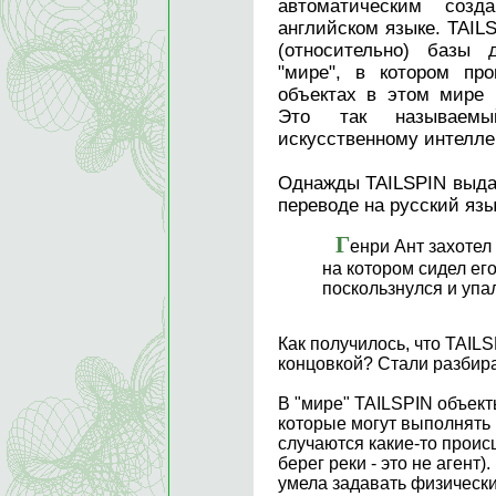
автоматическим созд
английском языке. TAIL
(относительно) базы
"мире", в котором пр
объектах в этом мире
Это так называемы
искусственному интеллек
Однажды TAILSPIN выда
переводе на русский язы
Г
енри Ант захотел 
на котором сидел ег
поскользнулся и упал
Как получилось, что TAIL
концовкой? Стали разбира
В "мире" TAILSPIN объекты
которые могут выполнять 
случаются какие-то проис
берег реки - это не агент)
умела задавать физически