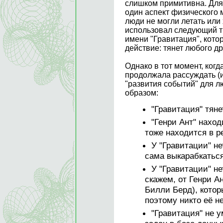
слишком примитивна. Для 
один аспект физического 
люди не могли летать или 
использовал следующий тр
имени "Гравитация", кото
действие: тянет любого др
Однако в тот момент, когд
продолжала рассуждать (
"развития событий" для 
образом:
"Гравитация" тяне
"Генри Ант" наход
тоже находится в р
У "Гравитации" не
сама выкарабкаться
У "Гравитации" н
скажем, от Генри Ан
Билли Берд), кото
поэтому никто её н
"Гравитация" не у