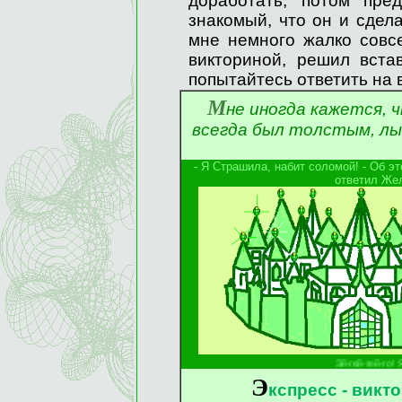
доработать, потом пре
знакомый, что он и сдел
мне немного жалко совс
викториной, решил вста
попытайтесь ответить на 
М
не иногда кажется, 
всегда был толстым, лы
- Я Страшила, набит соломой! - Об э
ответил Же
Эй-гей-гей-го! Я снова-снова-снова 
Э
кспресс - викт