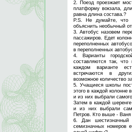
2. Поезд проезжает мос
платформу вокзала, дли
равна длина состава.?
P.S. Не думайте, что 
объяснить необычный отве
3. Автобус назовем пер
пассажиров. Едет колон
переполненных автобусо
в переполненных автобу
4. Варианты городск
составляются так, что
каждом варианте ес
встречаются в други
возможное количество з
5. Учащиеся школы пос
этого в каждой колонне 
и из них выбрали самого
Затем в каждой шеренге
и из них выбрали сам
Петров. Кто выше - Ваня
6. Дан шестизначный 
семизначных номеров е