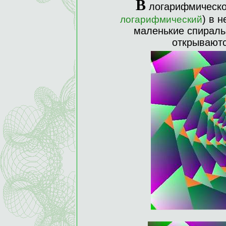
В
логарифмическо
) в 
логарифмический
маленькие спиральк
открываютс