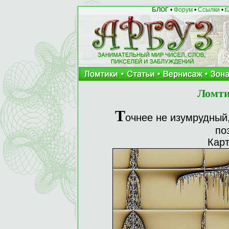
БЛОГ
•
Форум
•
Ссылки
•
Ломти
Т
очнее не изумрудный,
поз
Карт