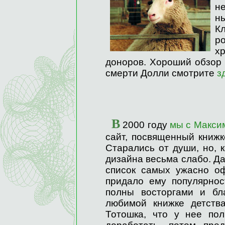
н
н
К
р
х
доноров. Хороший обзор 
смерти Долли смотрите
з
В
2000 году
мы с Макси
сайт, посвященный книжк
Старались от души, но, 
дизайна весьма слабо. Да
список самых ужасно оф
придало ему популярнос
полны восторгами и бл
любимой книжке детств
Тотошка, что у нее по