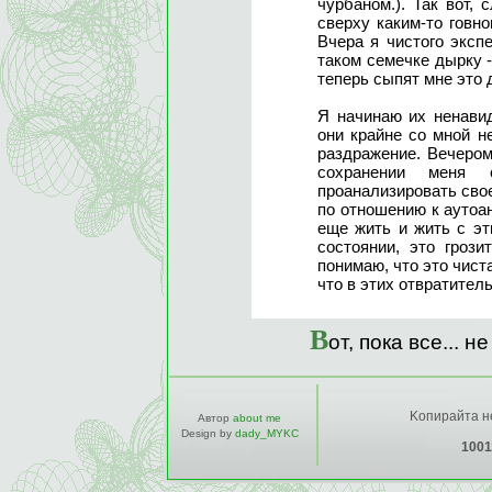
чурбаном.). Так вот
сверху каким-то говн
Вчера я чистого эксп
таком семечке дырку 
теперь сыпят мне это д
Я начинаю их ненавид
они крайне со мной н
раздражение. Вечером
сохранении меня 
проанализировать сво
по отношению к аутоан
еще жить и жить с э
состоянии, это гроз
понимаю, что это чиста
что в этих отвратител
В
от, пока все... н
Kопирайта не
Автор
about me
Design by
dady_MYKC
1001