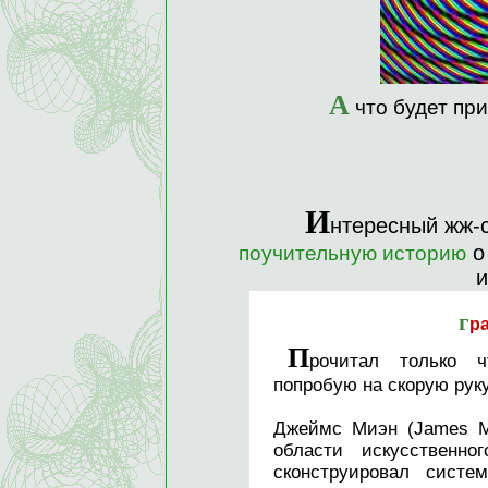
А
что будет при
И
нтересный жж-
о
поучительную историю
и
г
р
П
рочитал только ч
попробую на скорую руку
Джеймс Миэн (James M
области искусственно
сконструировал систе