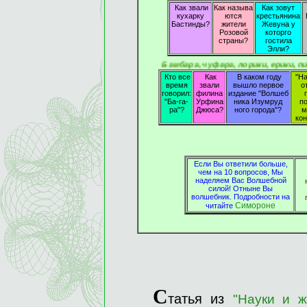
Как звали
Как называ
Как зовут
кухарку
ются
крестьянина
Бастинды?
жители
Жевуна у
Розовой
которго
страны?
гостила
Элли?
Бамбара, чуфара, лорики, ерики, пикапу, трикапу, 
Кто все
Как
В каком году
"На
время
звали
вышло первое
о
говорил:
филина
издание "Волшеб
"Ба-га-
Урфина
ника Изумруд
п
ра"?
Джюса?
ного города"?
м
кон
Если Вы ответили больше,
чем на 10 вопросов, Мы
наделяем Вас Волшебной
силой! Отныне Вы
волшебник. Подробности на
Симороне
читайте
С
татья из
"Науки и 