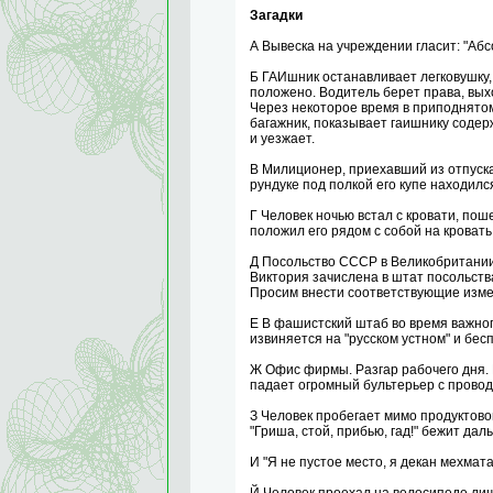
Загадки
А Вывеска на учреждении гласит: "Абс
Б ГАИшник останавливает легковушку,
положено. Водитель берет права, вых
Через некоторое время в приподнято
багажник, показывает гаишнику содер
и уезжает.
В Милиционер, приехавший из отпуска
рундуке под полкой его купе находился
Г Человек ночью встал с кровати, пош
положил его рядом с собой на кровать 
Д Посольство СССР в Великобритании
Виктория зачислена в штат посольства
Просим внести соответствующие изме
Е В фашистский штаб во время важно
извиняется на "русском устном" и бес
Ж Офис фирмы. Разгар рабочего дня. 
падает огромный бультерьер с проводо
З Человек пробегает мимо продуктовой
"Гриша, стой, прибью, гад!" бежит дал
И "Я не пустое место, я декан мехмата"