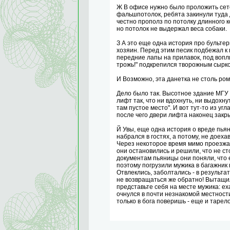
Ж В офисе нужно было проложить сете
фальшпотолок, ребята закинули туда 
честно прополз по потолку длинного 
но потолок не выдержал веса собаки.
З А это еще одна история про бультер
хозяин. Перед этим песик подбежал к
передние лапы на прилавок, под вопли
трожь!" подкрепился творожным сырк
И Возможно, эта данетка не столь ром
Дело было так. Высотное здание МГУ 
лифт так, что ни вдохнуть, ни выдохну
там пустое место". И вот тут-то из уг
после чего двери лифта наконец закр
Й Увы, еще одна история о вреде пьян
набрался в гостях, а потому, не доехав
Через некоторое время мимо проезжал
они остановились и решили, что не ст
документам пьяницы они поняли, что 
поэтому погрузили мужика в багажник 
Отвлеклись, заболтались - в результа
не возвращаться же обратно! Вытащил
представьте себя на месте мужика: ех
очнулся в почти незнакомой местности
только в бога поверишь - еще и тарел