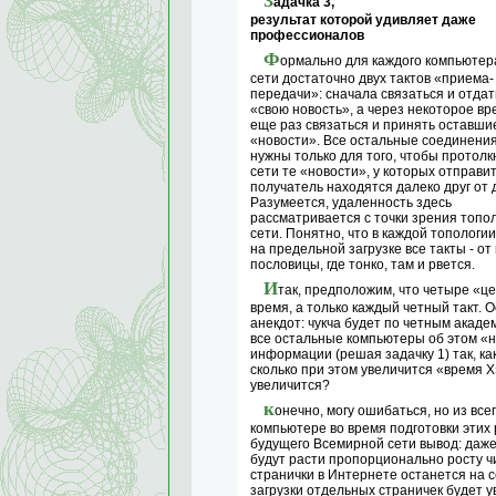
З
адачка 3,
результат которой удивляет даже
профессионалов
Ф
ормально для каждого компьютер
сети достаточно двух тактов «приема-
передачи»: сначала связаться и отдат
«свою новость», а через некоторое вр
еще раз связаться и принять оставши
«новости». Все остальные соединени
нужны только для того, чтобы протолк
сети те «новости», у которых отправи
получатель находятся далеко друг от д
Разумеется, удаленность здесь
рассматривается с точки зрения топо
сети. Понятно, что в каждой топологии
на предельной загрузке все такты - от
пословицы, где тонко, там и рвется.
И
так, предположим, что четыре «ц
время, а только каждый четный такт.
анекдот: чукча будет по четным академ
все остальные компьютеры об этом «н
информации (решая задачку 1) так, ка
сколько при этом увеличится «время X»
увеличится?
к
онечно, могу ошибаться, но из вс
компьютере во время подготовки эти
будущего Всемирной сети вывод: даже
будут расти пропорционально росту чи
странички в Интернете останется на 
загрузки отдельных страничек будет у