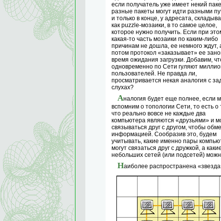
если получатель уже имеет некий паке
разные пакеты могут идти разными пу
и только в конце, у адресата, складыва
как puzzle-мозаики, в то самое целое,
которое нужно получить. Если при это
какая-то часть мозаики по каким-либо
причинам не дошла, ее немного ждут, 
потом протокол «заказывает» ее зано
время ожидания загрузки. Добавим, чт
одновременно по Сети гуляют милли
пользователей. Не правда ли,
просматривается некая аналогия с за
слухах?
А
налогия будет еще полнее, если 
вспомним о топологии Сети, то есть о 
что реально вовсе не каждые два
компьютера являются «друзьями» и м
связываться друг с другом, чтобы обм
информацией. Сообразив это, будем
учитывать, какие именно пары компью
могут связаться друг с дружкой, а как
небольших сетей (или подсетей) можн
Н
аиболее распространена «звезда»