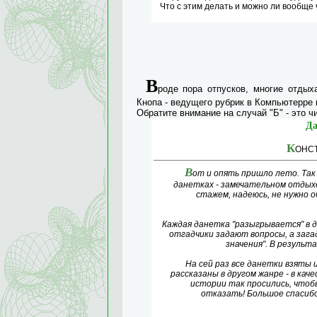
Что с этим делать и можно ли вообще ч
В
роде пора отпусков, многие отдыха
Кнопа - ведущего рубрик в Компьютерре 
Обратите внимание на случай "Б" - это ч
Да
К
ОНС
В
от и опять пришло лето. Так
данетках - замечательном отдых
стажем, надеюсь, не нужно о
Каждая данетка "разыгрывается" в 
отгадчики задают вопросы, а загад
значения". В резуль
На сей раз все данетки взяты и
рассказаны в другом жанре - в кач
истории так просились, чтобы
отказать! Большое спасибо