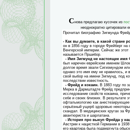
С
нова предлагаю кусочек из
пос
неоднократно цитировали е
Прочитал биографию Зигмунда Фрейда
- Как вы думаете, в какой стране 
он в 1856 году в городе Фрейберг на 
Венгерской империи. Сейчас же этот 
называется Пршибор.
- Имя Зигмунд не настоящее имя 
был наречен еврейским именем Шлом
долгое время звали Сигизмундом или
однако это имя ему не нравилось, и 
свой выбор на имени Зигмунд, под к
последствии известность.
- Фрейд и кокаин.
В 1883 году по з
Мерка в Дармштадте Фрейд предпри
исследование свойств кокаина, при
себе и своих близких. В результате 
офтальмологию как анестезирующее 
серьёзный ущерб здоровью некоторы
скандал. В медицинских кругах за Ф
авантюриста и шарлатана.
- История про выкуп Фрейда у на
Австрии к нацисткой Германии в 193
его квартира была подвергнута обыск