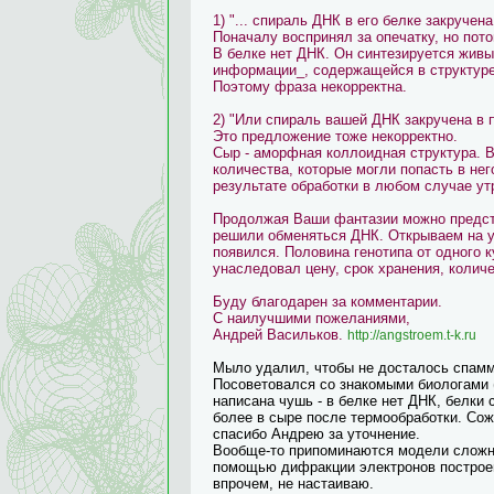
1) "... спираль ДНК в его белке закручен
Поначалу воспринял за опечатку, но пот
В белке нет ДНК. Он синтезируется живы
информации_, содержащейся в структуре
Поэтому фраза некорректна.
2) "Или спираль вашей ДНК закручена в п
Это предложение тоже некорректно.
Сыр - аморфная коллоидная структура. 
количества, которые могли попасть в нег
результате обработки в любом случае ут
Продолжая Ваши фантазии можно предста
решили обменяться ДНК. Открываем на у
появился. Половина генотипа от одного к
унаследовал цену, срок хранения, количе
Буду благодарен за комментарии.
С наилучшими пожеланиями,
Андрей Васильков.
http://angstroem.t-k.ru
Мыло удалил, чтобы не досталось спамм
Посоветовался со знакомыми биологами 
написана чушь - в белке нет ДНК, белки 
более в сыре после термообработки. Сож
спасибо Андрею за уточнение.
Вообще-то припоминаются модели сложных
помощью дифракции электронов построен
впрочем, не настаиваю.