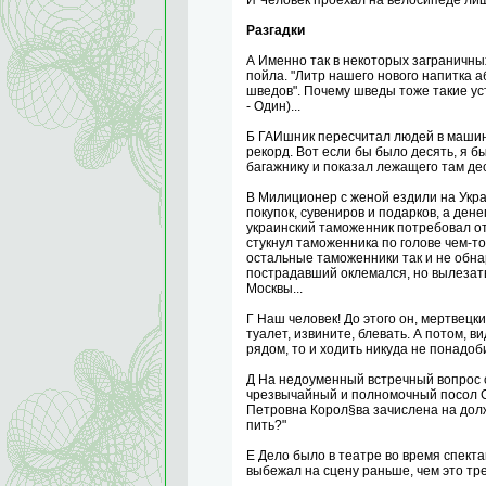
Й Человек проехал на велосипеде лиш
Разгадки
А Именно так в некоторых заграничны
пойла. "Литр нашего нового напитка а
шведов". Почему шведы тоже такие уст
- Один)...
Б ГАИшник пересчитал людей в машине 
рекорд. Вот если бы было десять, я бы
багажнику и показал лежащего там дес
В Милиционер с женой ездили на Укра
покупок, сувениров и подарков, а дене
украинский таможенник потребовал от
стукнул таможенника по голове чем-то
остальные таможенники так и не обна
пострадавший оклемался, но вылезать 
Москвы...
Г Наш человек! До этого он, мертвецки
туалет, извините, блевать. А потом, 
рядом, то и ходить никуда не понадоби
Д На недоуменный встречный вопрос с
чрезвычайный и полномочный посол С
Петровна Корол§ва зачислена на долж
пить?"
Е Дело было в театре во время спекта
выбежал на сцену раньше, чем это тр