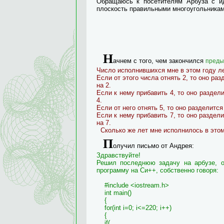
Обращаюсь к посетителям Арбуза с и
плоскость правильными многоугольникам
Н
ачнем с того, чем закончился
преды
Число исполнившихся мне в этом году л
Если от этого числа отнять 2, то оно раз
на 2.
Если к нему прибавить 4, то оно разделит
4.
Если от него отнять 5, то оно разделится 
Если к нему прибавить 7, то оно раздели
на 7.
Сколько же лет мне исполнилось в этом
П
олучил письмо от Андрея
:
Здравствуйте!
Решил последнюю задачу на арбузе, о
программу на Си++, собственно говоря:
#include <iostream.h>
int main()
{
for(int i=0; i<=220; i++)
{
if(