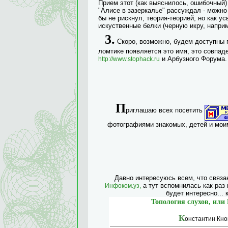
Прием этот (как выяснилось, ошибочный)
"Алисе в зазеркалье" рассуждал - можно 
бы не рискнул, теория-теорией, но как у
искуственные белки (черную икру, наприм
3.
Скоро, возможно, будем доступны
ломтике появляется это имя, это совпад
и Арбузного Форума.
http://www.stophack.ru
П
риглашаю всех посетить
фотографиями знакомых, детей и мои
Давно интересуюсь всем, что связа
а тут вспомнилась как раз
Инфоком.уз,
будет интересно...
Топология слухов, или 
К
онстантин Кно