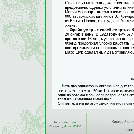
Страшась пыток она даже спрятала н
предрешена. Однако усилиями влият
Марии Бонапарт, американских послов
000 австрийских шилингов З. Фрейда,
из Вены в Париж, а оттуда - в Англи
жизнь.
- Фрейд умер не своей смертью.
Ф
20 сигар в день. В 1923 году ему был
протяжении 16 лет, мужественно пере
Фрейд продолжал упорно работать. О
нестерпимыми и он попросил своего 
Макс Шур сделал ему два отравляющ
За
Е
сть два одинаковых автомобиля, у кото
позволяет проехать 50 км. На какое максим
один из автомобилей, если разрешается ско
топливо из машины в машину?
Считайте, а мы на этом закончим этот ломтик
Kопирайта не
Автор
about me
Design by
dady_MYKC
1001