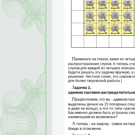
П
рикиньте на глазок, какая из чет
распространения слухов. А теперь ст
слухов для каждой из четырех описанн
будете решать эту задачку вручную, 
решение. Честное слово, это совсем н
для более творческой работы.)
З
адачка 2,
административно-распределительн
П
редположим, что вы - администра
выделены деньги на 15 попарных соед
и даже не кольцо, а что-то типа «расче
Как именно должна быть устроена схе
наименьшим из возможных?
А
теперь - на закуску - самое интер
блюдо в этом меню.