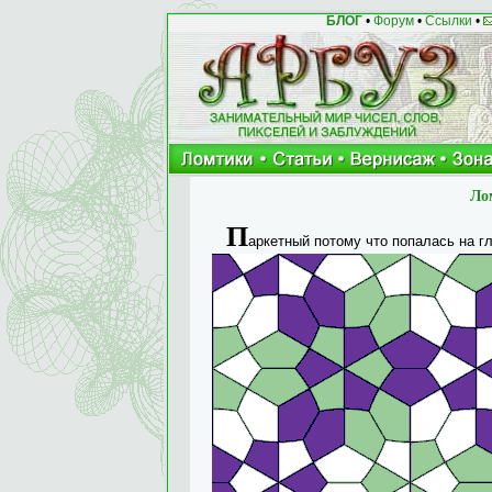
БЛОГ
•
Форум
•
Ссылки
•
Ло
П
аркетный потому что попалась на гл