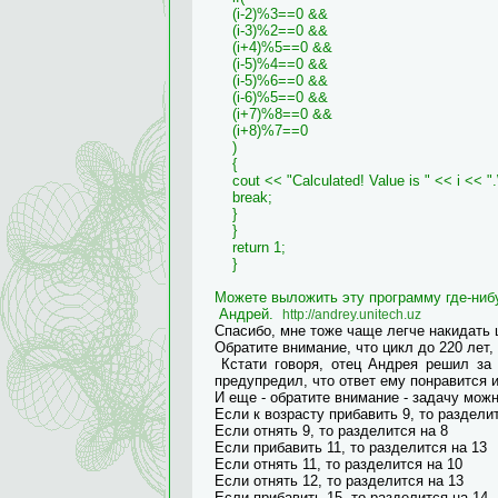
(i-2)%3==0 &&
(i-3)%2==0 &&
(i+4)%5==0 &&
(i-5)%4==0 &&
(i-5)%6==0 &&
(i-6)%5==0 &&
(i+7)%8==0 &&
(i+8)%7==0
)
{
cout << "Calculated! Value is " << i << ".
break;
}
}
return 1;
}
Можете выложить эту программу где-нибу
Андрей.
http://andrey.unitech.uz
Спасибо, мне тоже чаще легче накидать ц
Обратите внимание, что цикл до 220 лет,
Кстати говоря, отец Андрея решил за п
предупредил, что ответ ему понравится и м
И еще - обратите внимание - задачу мож
Если к возрасту прибавить 9, то раздели
Если отнять 9, то разделится на 8
Если прибавить 11, то разделится на 13
Если отнять 11, то разделится на 10
Если отнять 12, то разделится на 13
Если прибавить 15, то разделится на 14